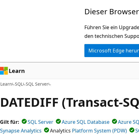
Zu
Dieser Browser 
Hauptinhalt
wechseln
Führen Sie ein Upgrade
den technischen Suppo
Microsoft Edge heru
Learn
Learn
SQL
SQL Server
DATEDIFF (Transact-SQ
Gilt für:
SQL Server
Azure SQL Database
Azure S
Synapse Analytics
Analytics
Platform System (PDW)
S