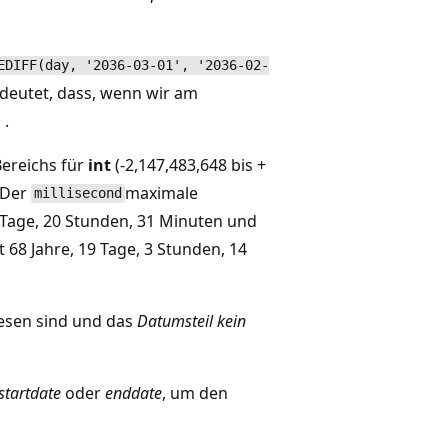
EDIFF(day, '2036-03-01', '2036-02-
edeutet, dass, wenn wir am
n
.
Bereichs für
int
(-2,147,483,648 bis +
 Der
maximale
millisecond
 Tage, 20 Stunden, 31 Minuten und
68 Jahre, 19 Tage, 3 Stunden, 14
esen sind und das
Datumsteil kein
startdate
oder
enddate
, um den