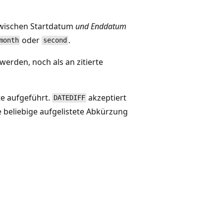
zwischen Startdatum
und
Enddatum
oder
.
month
second
erden, noch als an zitierte
e aufgeführt.
akzeptiert
DATEDIFF
 beliebige aufgelistete Abkürzung