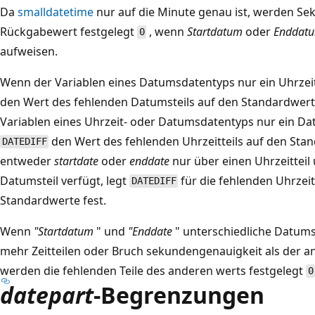
Da
smalldatetime
nur auf die Minute genau ist, werden S
Rückgabewert festgelegt
, wenn
Startdatum
oder
Enddat
0
aufweisen.
Wenn der Variablen eines Datumsdatentyps nur ein Uhrzeit
den Wert des fehlenden Datumsteils auf den Standardwer
Variablen eines Uhrzeit- oder Datumsdatentyps nur ein Da
den Wert des fehlenden Uhrzeitteils auf den St
DATEDIFF
entweder
startdate
oder
enddate
nur über einen Uhrzeitteil
Datumsteil verfügt, legt
für die fehlenden Uhrzei
DATEDIFF
Standardwerte fest.
Wenn
"Startdatum
" und
"Enddate
" unterschiedliche Datum
mehr Zeitteilen oder Bruch sekundengenauigkeit als der 
werden die fehlenden Teile des anderen werts festgelegt
0
datepart
-Begrenzungen