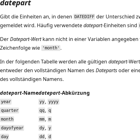
datepart
Gibt die Einheiten an, in denen
der Unterschied 
DATEDIFF
gemeldet wird. Häufig verwendete
datepart
-Einheiten sind
Der
Datepart-Wert
kann nicht in einer Variablen angegeben w
Zeichenfolge wie
.
'month'
In der folgenden Tabelle werden alle gültigen
datepart
-Wert
entweder den vollständigen Namen des
Dateparts
oder eine
des vollständigen Namens.
datepart
-Name
datepart
-Abkürzung
,
year
yy
yyyy
,
quarter
qq
q
,
month
mm
m
,
dayofyear
dy
y
,
day
dd
d