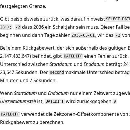
festgelegten Grenze.
Gibt beispielsweise zurück, was darauf hinweist
SELECT DAT
,
dass 2036 ein Schaltjahr sein muss. Dieser Fall b
28');
-2
beginnen und dann Tage zählen
, wir das
vo
2036-03-01
-2
Bei einem Rückgabewert, der sich außerhalb des gültigen 
2,147,483,647) befindet, gibt
einen Fehler zurück.
DATEDIFF
Unterschied zwischen
Startdatum
und
Enddatum
beträgt 24
23,647 Sekunden. Der
maximale Unterschied beträgt 
second
Minuten und 7 Sekunden.
Wenn
Startdatum
und
Enddatum
nur einem Zeitwert zugewi
Uhrzeitdatumsteil
ist,
wird zurückgegeben.
DATEDIFF
0
verwendet die Zeitzonen-Offsetkomponente von
DATEDIFF
Rückgabewert zu berechnen.