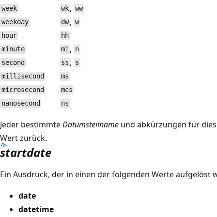
,
week
wk
ww
,
weekday
dw
w
hour
hh
,
minute
mi
n
,
second
ss
s
millisecond
ms
microsecond
mcs
nanosecond
ns
Jeder bestimmte
Datumsteilname
und abkürzungen für die
Wert zurück.
startdate
Ein Ausdruck, der in einen der folgenden Werte aufgelöst
date
datetime