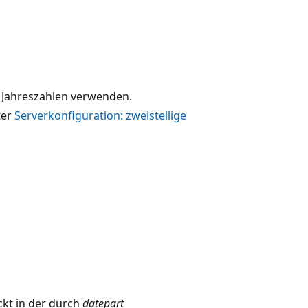
e Jahreszahlen verwenden.
ter
Serverkonfiguration: zweistellige
ckt in der durch
datepart