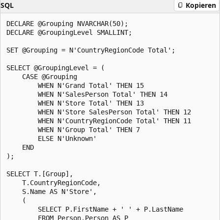
SQL
Kopieren
DECLARE @Grouping NVARCHAR(50);

DECLARE @GroupingLevel SMALLINT;

SET @Grouping = N'CountryRegionCode Total';

SELECT @GroupingLevel = (

    CASE @Grouping

        WHEN N'Grand Total' THEN 15

        WHEN N'SalesPerson Total' THEN 14

        WHEN N'Store Total' THEN 13

        WHEN N'Store SalesPerson Total' THEN 12

        WHEN N'CountryRegionCode Total' THEN 11

        WHEN N'Group Total' THEN 7

        ELSE N'Unknown'

    END

);

SELECT T.[Group],

    T.CountryRegionCode,

    S.Name AS N'Store',

    (

        SELECT P.FirstName + ' ' + P.LastName

        FROM Person.Person AS P
