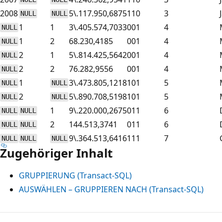
2008
5\.117.950,6875
110
3
NULL
NULL
1
1
3\.405.574,7033
001
4
NULL
1
2
68.230,4185
001
4
NULL
2
1
5\.814.425,5642
001
4
NULL
2
2
76.282,9556
001
4
NULL
1
3\.473.805,1218
101
5
NULL
NULL
2
5\.890.708,5198
101
5
NULL
NULL
1
9\.220.000,2675
011
6
NULL
NULL
2
144.513,3741
011
6
NULL
NULL
9\.364.513,6416
111
7
NULL
NULL
NULL
Zugehöriger Inhalt
GRUPPIERUNG (Transact-SQL)
AUSWÄHLEN – GRUPPIEREN NACH (Transact-SQL)