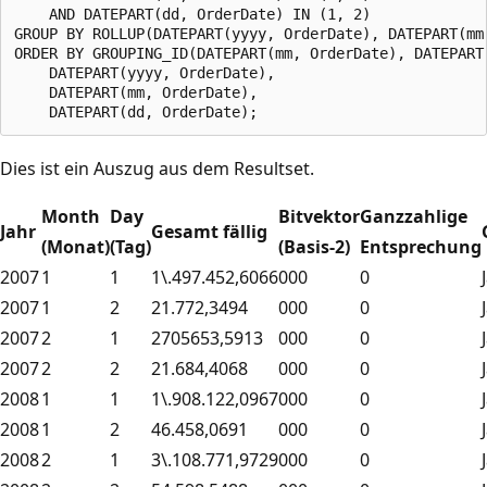
    AND DATEPART(dd, OrderDate) IN (1, 2)

GROUP BY ROLLUP(DATEPART(yyyy, OrderDate), DATEPART(mm
ORDER BY GROUPING_ID(DATEPART(mm, OrderDate), DATEPART
    DATEPART(yyyy, OrderDate),

    DATEPART(mm, OrderDate),

Dies ist ein Auszug aus dem Resultset.
Month
Day
Bitvektor
Ganzzahlige
Jahr
Gesamt fällig
(Monat)
(Tag)
(Basis-2)
Entsprechung
2007
1
1
1\.497.452,6066
000
0
2007
1
2
21.772,3494
000
0
2007
2
1
2705653,5913
000
0
2007
2
2
21.684,4068
000
0
2008
1
1
1\.908.122,0967
000
0
2008
1
2
46.458,0691
000
0
2008
2
1
3\.108.771,9729
000
0