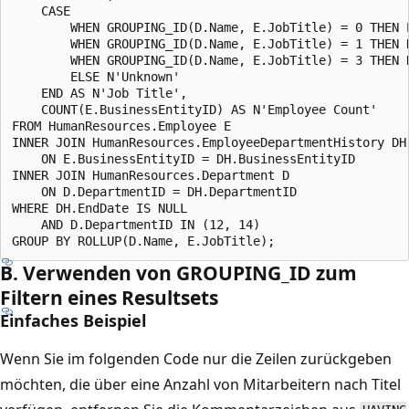
    CASE 

        WHEN GROUPING_ID(D.Name, E.JobTitle) = 0 THEN E
        WHEN GROUPING_ID(D.Name, E.JobTitle) = 1 THEN N
        WHEN GROUPING_ID(D.Name, E.JobTitle) = 3 THEN N
        ELSE N'Unknown'

    END AS N'Job Title',

    COUNT(E.BusinessEntityID) AS N'Employee Count'

FROM HumanResources.Employee E

INNER JOIN HumanResources.EmployeeDepartmentHistory DH

    ON E.BusinessEntityID = DH.BusinessEntityID

INNER JOIN HumanResources.Department D

    ON D.DepartmentID = DH.DepartmentID

WHERE DH.EndDate IS NULL

    AND D.DepartmentID IN (12, 14)

B. Verwenden von GROUPING_ID zum
Filtern eines Resultsets
Einfaches Beispiel
Wenn Sie im folgenden Code nur die Zeilen zurückgeben
möchten, die über eine Anzahl von Mitarbeitern nach Titel