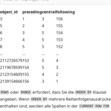
object_id
preceding
central
following
3
1
3
156
5
2
4
155
6
3
5
154
7
4
5
153
8
5
5
152
...
...
...
...
2112726579
153
5
4
2119678599
154
5
3
2123154609
155
4
2
2139154666
156
3
1
oder
erfordert, dass Sie die
Klausel
ROWS
RANGE
ORDER BY
angeben. Wenn
mehrere Reihenfolgenausdrücke
ORDER BY
enthalten sind, werden alle Spalten in der
CURRENT ROW FOR