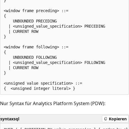
}

<window frame preceding> ::=

{

    UNBOUNDED PRECEDING

  | <unsigned_value_specification> PRECEDING

  | CURRENT ROW

}

<window frame following> ::=

{

    UNBOUNDED FOLLOWING

  | <unsigned_value_specification> FOLLOWING

  | CURRENT ROW

}

<unsigned value specification> ::=

Nur Syntax für Analytics Platform System (PDW):
syntaxsql
Kopieren