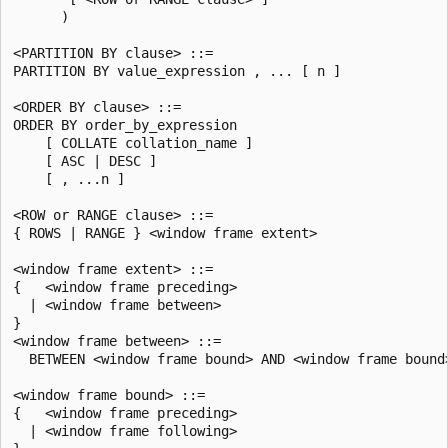
      )

<PARTITION BY clause> ::=

PARTITION BY value_expression , ... [ n ]

<ORDER BY clause> ::=

ORDER BY order_by_expression

    [ COLLATE collation_name ]

    [ ASC | DESC ]

    [ , ...n ]

<ROW or RANGE clause> ::=

{ ROWS | RANGE } <window frame extent>

<window frame extent> ::=

{   <window frame preceding>

  | <window frame between>

}

<window frame between> ::=

  BETWEEN <window frame bound> AND <window frame bound>
<window frame bound> ::=

{   <window frame preceding>

  | <window frame following>
