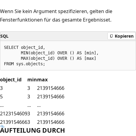
Wenn Sie kein Argument spezifizieren, gelten die
Fensterfunktionen für das gesamte Ergebnisset.
SQL
Kopieren
SELECT object_id,

       MIN(object_id) OVER () AS [min],

       MAX(object_id) OVER () AS [max]

object_id
min
max
3
3
2139154666
5
3
2139154666
...
...
...
2123154609
3
2139154666
2139154666
3
2139154666
AUFTEILUNG DURCH