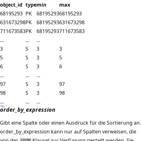
object_id
type
min
max
68195293
PK
68195293
68195293
631673298
PK
68195293
631673298
711673583
PK
68195293
711673583
...
...
...
3
S
3
3
5
S
3
5
6
S
3
6
...
...
...
97
S
3
97
98
S
3
98
...
...
...
order_by_expression
Gibt eine Spalte oder einen Ausdruck für die Sortierung an.
order_by_expression kann nur auf Spalten verweisen, die
von der
Klausel zur Verfügung gestellt werden. Sie
FROM