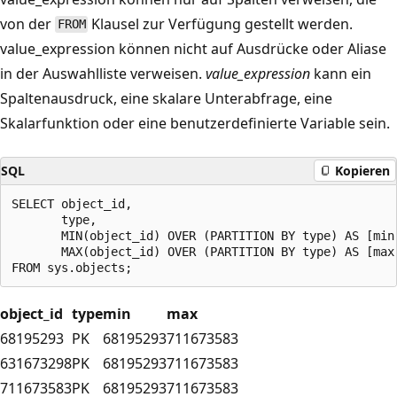
von der
Klausel zur Verfügung gestellt werden.
FROM
value_expression können nicht auf Ausdrücke oder Aliase
in der Auswahlliste verweisen.
value_expression
kann ein
Spaltenausdruck, eine skalare Unterabfrage, eine
Skalarfunktion oder eine benutzerdefinierte Variable sein.
SQL
Kopieren
SELECT object_id,

       type,

       MIN(object_id) OVER (PARTITION BY type) AS [min]
       MAX(object_id) OVER (PARTITION BY type) AS [max]
object_id
type
min
max
68195293
PK
68195293
711673583
631673298
PK
68195293
711673583
711673583
PK
68195293
711673583