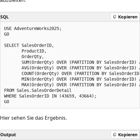
SQL
Kopieren
USE AdventureWorks2025;

GO

SELECT SalesOrderID,

       ProductID,

       OrderQty,

       SUM(OrderQty) OVER (PARTITION BY SalesOrderID) A
       AVG(OrderQty) OVER (PARTITION BY SalesOrderID) A
       COUNT(OrderQty) OVER (PARTITION BY SalesOrderID)
       MIN(OrderQty) OVER (PARTITION BY SalesOrderID) A
       MAX(OrderQty) OVER (PARTITION BY SalesOrderID) A
FROM Sales.SalesOrderDetail

WHERE SalesOrderID IN (43659, 43664);

Hier sehen Sie das Ergebnis.
Output
Kopieren