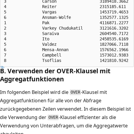
3               Carson                  3189418.3662   
4               Reiter                  2315185.611    
5               Vargas                  1453719.4653   
6               Ansman-Wolfe            1352577.1325   
1               Pak                     4116871.2277   
2               Varkey Chudukatil       3121616.3202   
3               Saraiva                 2604540.7172   
4               Ito                     2458535.6169   
5               Valdez                  1827066.7118   
6               Mensa-Annan             1576562.1966   
7               Campbell                1573012.9383   
B. Verwenden der OVER-Klausel mit
Aggregatfunktionen
Im folgenden Beispiel wird die
-Klausel mit
OVER
Aggregatfunktionen für alle von der Abfrage
zurückgegebenen Zeilen verwendet. In diesem Beispiel ist
die Verwendung der
-Klausel effizienter als die
OVER
Verwendung von Unterabfragen, um die Aggregatwerte
abzuleiten.