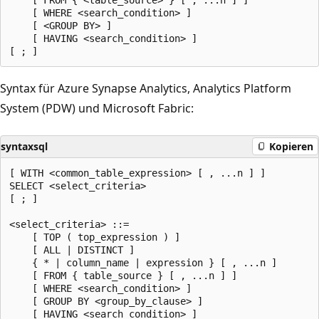
    [ WHERE <search_condition> ]

    [ <GROUP BY> ]

    [ HAVING <search_condition> ]

Syntax für Azure Synapse Analytics, Analytics Platform
System (PDW) und Microsoft Fabric:
syntaxsql
Kopieren
[ WITH <common_table_expression> [ , ...n ] ]

SELECT <select_criteria>

[ ; ]

<select_criteria> ::=

    [ TOP ( top_expression ) ]

    [ ALL | DISTINCT ]

    { * | column_name | expression } [ , ...n ]

    [ FROM { table_source } [ , ...n ] ]

    [ WHERE <search_condition> ]

    [ GROUP BY <group_by_clause> ]

    [ HAVING <search_condition> ]
