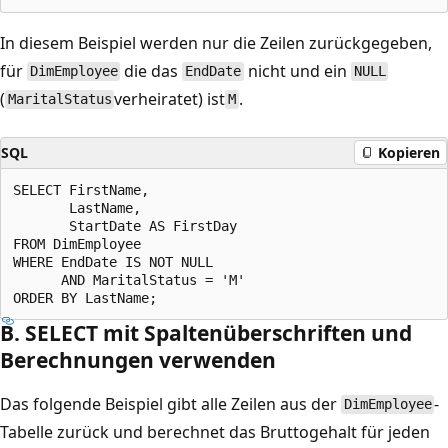
In diesem Beispiel werden nur die Zeilen zurückgegeben,
für
die das
nicht und ein
DimEmployee
EndDate
NULL
(
verheiratet) ist
.
MaritalStatus
M
SQL
Kopieren
SELECT FirstName,

       LastName,

       StartDate AS FirstDay

FROM DimEmployee

WHERE EndDate IS NOT NULL

      AND MaritalStatus = 'M'

B. SELECT mit Spaltenüberschriften und
Berechnungen verwenden
Das folgende Beispiel gibt alle Zeilen aus der
-
DimEmployee
Tabelle zurück und berechnet das Bruttogehalt für jeden