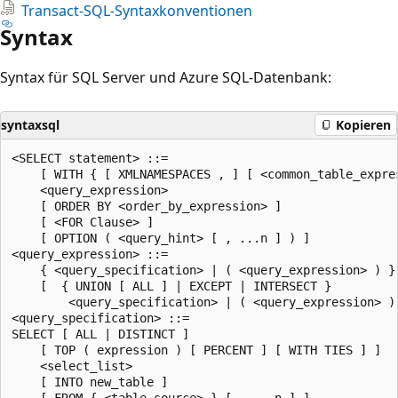
Transact-SQL-Syntaxkonventionen
Syntax
Syntax für SQL Server und Azure SQL-Datenbank:
syntaxsql
Kopieren
<SELECT statement> ::=

    [ WITH { [ XMLNAMESPACES , ] [ <common_table_expres
    <query_expression>

    [ ORDER BY <order_by_expression> ]

    [ <FOR Clause> ]

    [ OPTION ( <query_hint> [ , ...n ] ) ]

<query_expression> ::=

    { <query_specification> | ( <query_expression> ) }

    [  { UNION [ ALL ] | EXCEPT | INTERSECT }

        <query_specification> | ( <query_expression> ) 
<query_specification> ::=

SELECT [ ALL | DISTINCT ]

    [ TOP ( expression ) [ PERCENT ] [ WITH TIES ] ]

    <select_list>

    [ INTO new_table ]

    [ FROM { <table_source> } [ , ...n ] ]
