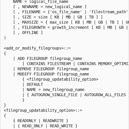
    NAME = logical_file_name

    [ , NEWNAME = new_logical_name ]

    [ , FILENAME = {'os_file_name' | 'filestream_path'
    [ , SIZE = size [ KB | MB | GB | TB ] ]

    [ , MAXSIZE = { max_size [ KB | MB | GB | TB ] | UN
    [ , FILEGROWTH = growth_increment [ KB | MB | GB | 
    [ , OFFLINE ]

)

<add_or_modify_filegroups>::=

{

    | ADD FILEGROUP filegroup_name

        [ CONTAINS FILESTREAM | CONTAINS MEMORY_OPTIMIZ
    | REMOVE FILEGROUP filegroup_name

    | MODIFY FILEGROUP filegroup_name

        { <filegroup_updatability_option>

        | DEFAULT

        | NAME = new_filegroup_name

        | { AUTOGROW_SINGLE_FILE | AUTOGROW_ALL_FILES }
        }

}

<filegroup_updatability_option>::=

{

    { READONLY | READWRITE }

    | { READ_ONLY | READ_WRITE }
