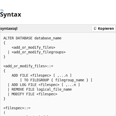
Syntax
syntaxsql
Kopieren
ALTER DATABASE database_name

{

    <add_or_modify_files>

  | <add_or_modify_filegroups>

}

<add_or_modify_files>::=

{

    ADD FILE <filespec> [ ,...n ]

        [ TO FILEGROUP { filegroup_name } ]

  | ADD LOG FILE <filespec> [ ,...n ]

  | REMOVE FILE logical_file_name

  | MODIFY FILE <filespec>

}

<filespec>::=

(
