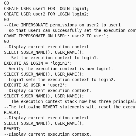
GO  

CREATE USER user1 FOR LOGIN login1;  

CREATE USER user2 FOR LOGIN login2;  

GO  

--Give IMPERSONATE permissions on user2 to user1  

--so that user1 can successfully set the execution cont
GRANT IMPERSONATE ON USER:: user2 TO user1;  

GO  

--Display current execution context.  

SELECT SUSER_NAME(), USER_NAME();  

-- Set the execution context to login1.   

EXECUTE AS LOGIN = 'login1';  

--Verify the execution context is now login1.  

SELECT SUSER_NAME(), USER_NAME();  

--Login1 sets the execution context to login2.  

EXECUTE AS USER = 'user2';  

--Display current execution context.  

SELECT SUSER_NAME(), USER_NAME();  

-- The execution context stack now has three principal
--The following REVERT statements will reset the execu
REVERT;  

--Display current execution context.  

SELECT SUSER_NAME(), USER_NAME();  

REVERT;  

--Display current execution context.  
