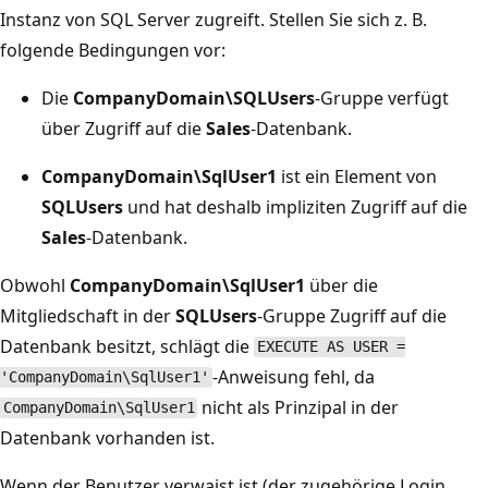
Instanz von SQL Server zugreift. Stellen Sie sich z. B.
folgende Bedingungen vor:
Die
CompanyDomain\SQLUsers
-Gruppe verfügt
über Zugriff auf die
Sales
-Datenbank.
CompanyDomain\SqlUser1
ist ein Element von
SQLUsers
und hat deshalb impliziten Zugriff auf die
Sales
-Datenbank.
Obwohl
CompanyDomain\SqlUser1
über die
Mitgliedschaft in der
SQLUsers
-Gruppe Zugriff auf die
Datenbank besitzt, schlägt die
EXECUTE AS USER =
-Anweisung fehl, da
'CompanyDomain\SqlUser1'
nicht als Prinzipal in der
CompanyDomain\SqlUser1
Datenbank vorhanden ist.
Wenn der Benutzer verwaist ist (der zugehörige Login