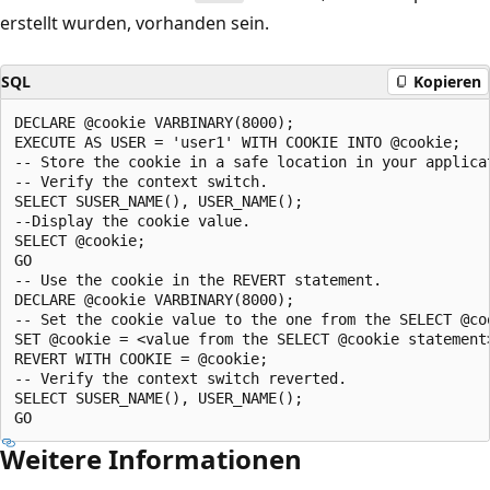
erstellt wurden, vorhanden sein.
SQL
Kopieren
DECLARE @cookie VARBINARY(8000);  

EXECUTE AS USER = 'user1' WITH COOKIE INTO @cookie;  

-- Store the cookie in a safe location in your applicat
-- Verify the context switch.  

SELECT SUSER_NAME(), USER_NAME();  

--Display the cookie value.  

SELECT @cookie;  

GO  

-- Use the cookie in the REVERT statement.  

DECLARE @cookie VARBINARY(8000);  

-- Set the cookie value to the one from the SELECT @coo
SET @cookie = <value from the SELECT @cookie statement>
REVERT WITH COOKIE = @cookie;  

-- Verify the context switch reverted.  

SELECT SUSER_NAME(), USER_NAME();  

Weitere Informationen