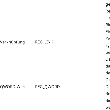
ge
Re
He
Bi
Ei
Ze
Verknüpfung
REG_LINK
sy
be
Da
da
de
Ga
QWORD-Wert
REG_QWORD
Da
Re
Bi
wu