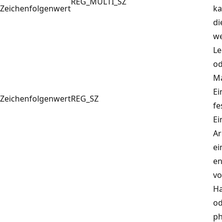
REG_MULTI_SZ
Zeichenfolgenwert
ka
di
we
Le
od
Ma
Ei
Zeichenfolgenwert
REG_SZ
fe
Ei
Ar
ei
en
vo
Ha
od
ph