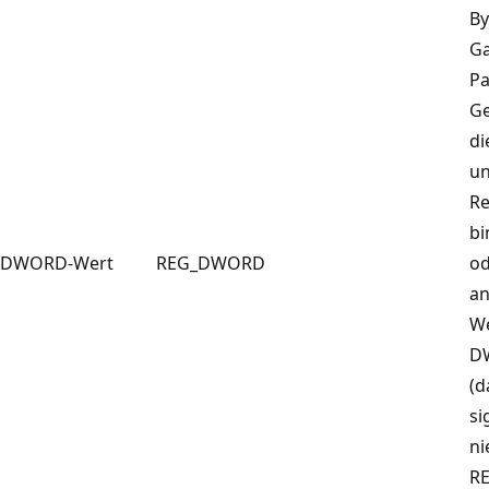
By
Ga
Pa
Ge
di
un
Re
bi
DWORD-Wert
REG_DWORD
od
an
We
D
(d
si
ni
R