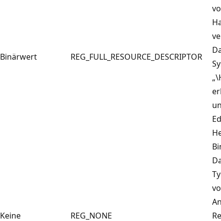
vo
Ha
ve
D
Binärwert
REG_FULL_RESOURCE_DESCRIPTOR
Sy
„\
er
un
Ed
He
Bi
Da
Ty
vo
An
Keine
REG_NONE
Re