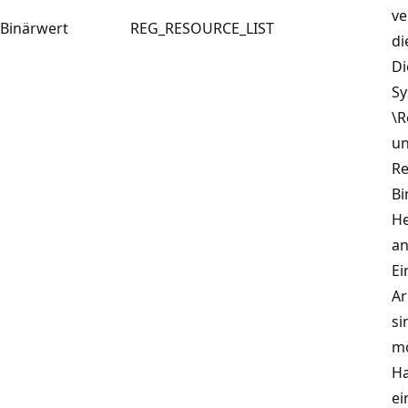
ve
Binärwert
REG_RESOURCE_LIST
di
Di
Sy
\R
un
Re
Bi
He
an
Ei
Ar
si
mö
Ha
ei