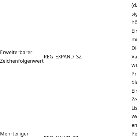
(d
si
hö
Ei
mi
Di
Erweiterbarer
REG_EXPAND_SZ
Va
Zeichenfolgenwert
we
Pr
di
Ei
Ze
Li
We
en
Mehrteiliger
Pe