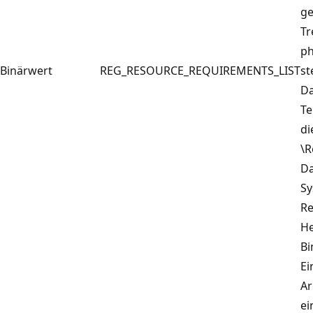
ge
Tr
ph
Binärwert
REG_RESOURCE_REQUIREMENTS_LIST
st
Da
Te
di
\R
D
Sy
Re
He
Bi
Ei
Ar
ei