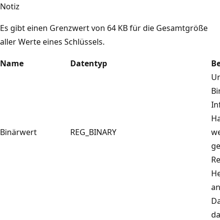
Notiz
Es gibt einen Grenzwert von 64 KB für die Gesamtgröße
aller Werte eines Schlüssels.
Name
Datentyp
B
Un
Bi
In
H
Binärwert
REG_BINARY
we
ge
Re
He
an
Da
da