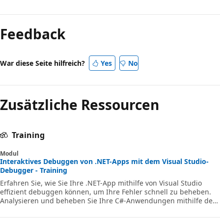
Lesemodus
deaktiviert
Feedback
War diese Seite hilfreich?
Yes
No
Zusätzliche Ressourcen
Training
Modul
Interaktives Debuggen von .NET-Apps mit dem Visual Studio-
Debugger - Training
Erfahren Sie, wie Sie Ihre .NET-App mithilfe von Visual Studio
effizient debuggen können, um Ihre Fehler schnell zu beheben.
Analysieren und beheben Sie Ihre C#-Anwendungen mithilfe des
interaktiven Debuggers in Visual Studio.