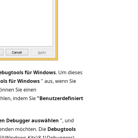
ebugtools für Windows
. Um dieses
ols für Windows
" aus, wenn Sie
können Sie einen
ählen, indem Sie
"Benutzerdefiniert
en Debugger auswählen
", und
wenden möchten. Die
Debugtools
)\Windows Kits\8.1\Debuggers\