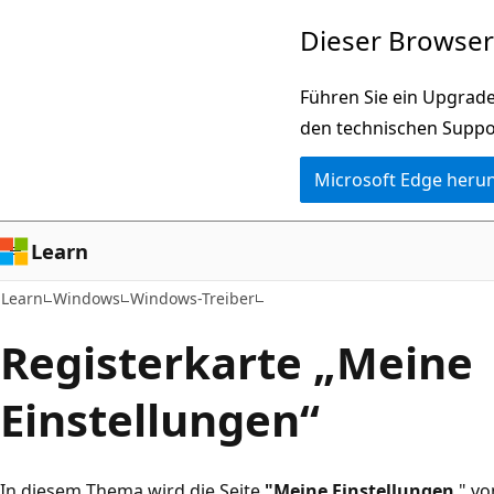
Zu
Dieser Browser 
Hauptinhalt
wechseln
Führen Sie ein Upgrade
den technischen Suppo
Microsoft Edge heru
Learn
Learn
Windows
Windows-Treiber
Registerkarte „Meine
Einstellungen“
In diesem Thema wird die Seite
"Meine Einstellungen
" vo