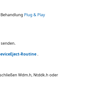
ie Behandlung
Plug & Play
t senden.
eviceEject-Routine
.
schließen Wdm.h, Ntddk.h oder