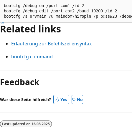
bootcfg /debug on /port com1 /id 2

bootcfg /debug edit /port com2 /baud 19200 /id 2

Related links
Erläuterung zur Befehlszeilensyntax
bootcfg command
Feedback
War diese Seite hilfreich?
Yes
No
Last updated on
16.08.2025