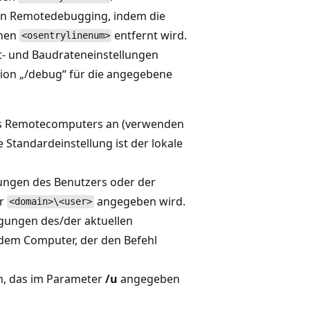
von Remotedebugging, indem die
enen
entfernt wird.
<osentrylinenum>
- und Baudrateneinstellungen
tion „/debug“ für die angegebene
es Remotecomputers an (verwenden
 Standardeinstellung ist der lokale
ungen des Benutzers oder der
r
angegeben wird.
<domain>\<user>
igungen des/der aktuellen
dem Computer, der den Befehl
n, das im Parameter
/u
angegeben