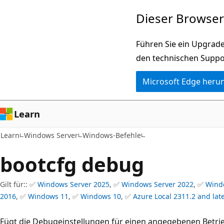
Zu
Dieser Browser 
Hauptinhalt
wechseln
Führen Sie ein Upgrade
den technischen Suppo
Microsoft Edge heru
Learn
Learn
Windows Server
Windows-Befehle
bootcfg debug
Gilt für:: ✅
Windows Server 2025
, ✅
Windows Server 2022
, ✅
Wind
2016
, ✅
Windows 11
, ✅
Windows 10
, ✅
Azure Local 2311.2 and lat
Fügt die Debugeinstellungen für einen angegebenen Betri