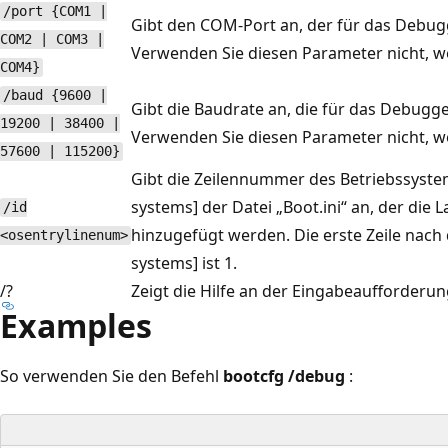
/port {COM1 |
Gibt den COM-Port an, der für das Debug
COM2 | COM3 |
Verwenden Sie diesen Parameter nicht, we
COM4}
/baud {9600 |
Gibt die Baudrate an, die für das Debugg
19200 | 38400 |
Verwenden Sie diesen Parameter nicht, we
57600 | 115200}
Gibt die Zeilennummer des Betriebssyste
systems] der Datei „Boot.ini“ an, der die
/id
hinzugefügt werden. Die erste Zeile nac
<osentrylinenum>
systems] ist 1.
/?
Zeigt die Hilfe an der Eingabeaufforderun
Examples
So verwenden Sie den Befehl
bootcfg /debug
: