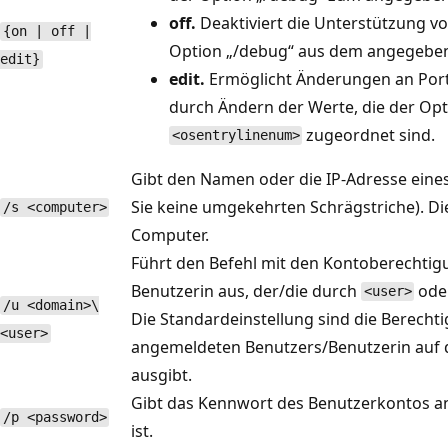
off.
Deaktiviert die Unterstützung 
{on | off |
Option „/debug“ aus dem angegeb
edit}
edit.
Ermöglicht Änderungen an Port
durch Ändern der Werte, die der Op
zugeordnet sind.
<osentrylinenum>
Gibt den Namen oder die IP-Adresse ein
Sie keine umgekehrten Schrägstriche). Die
/s <computer>
Computer.
Führt den Befehl mit den Kontoberechtig
Benutzerin aus, der/die durch
ode
<user>
/u <domain>\
Die Standardeinstellung sind die Berecht
<user>
angemeldeten Benutzers/Benutzerin auf 
ausgibt.
Gibt das Kennwort des Benutzerkontos a
/p <password>
ist.