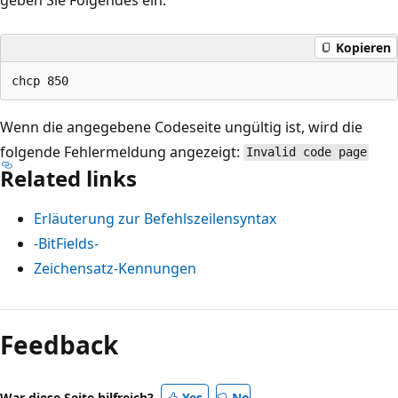
Kopieren
Wenn die angegebene Codeseite ungültig ist, wird die
folgende Fehlermeldung angezeigt:
Invalid code page
Related links
Erläuterung zur Befehlszeilensyntax
-BitFields-
Zeichensatz-Kennungen
Lesemodus
deaktiviert
Feedback
War diese Seite hilfreich?
Yes
No