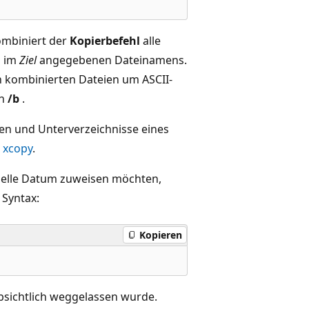
mbiniert der
Kopierbefehl
alle
s im
Ziel
angegebenen Dateinamens.
n kombinierten Dateien um ASCII-
on
/b
.
ien und Unterverzeichnisse eines
 xcopy
.
tuelle Datum zuweisen möchten,
 Syntax:
Kopieren
sichtlich weggelassen wurde.