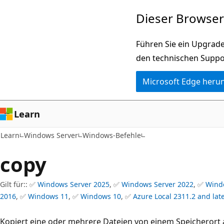
Zu
Dieser Browser 
Hauptinhalt
wechseln
Führen Sie ein Upgrade
den technischen Suppo
Microsoft Edge heru
Learn
Learn
Windows Server
Windows-Befehle
copy
Gilt für:: ✅
Windows Server 2025
, ✅
Windows Server 2022
, ✅
Wind
2016
, ✅
Windows 11
, ✅
Windows 10
, ✅
Azure Local 2311.2 and lat
Kopiert eine oder mehrere Dateien von einem Speicherort 