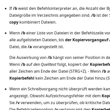
If
/b
weist den Befehlsinterpreter an, die Anzahl der By
Dateigröße im Verzeichnis angegeben sind.
/b
ist der
copy
kombiniert Dateien.
Wenn
/b
einer Liste von Dateien in der Befehlszeile vor
alle aufgelisteten Dateien, bis
der Kopiervorgang
auf 
Datei, die
/a
vorangestellt ist.
Die Auswirkung von
/b
hängt von seiner Position in de
Wenn
/b
auf
den Quelltext
folgt, kopiert der
Kopierbef
aller Zeichen am Ende der Datei (STRG+Z). - Wenn
/b
a
Kopierbefehl
kein Zeichen am Ende der Datei hinzu (
Wenn ein Schreibvorgang nicht überprüft werden kan
angezeigt. Obwohl Aufzeichnungsfehler mit dem
Kopi
Sie
/v
verwenden, um zu überprüfen, ob kritische Dat
Die Befehlszeilenoption
/v
verlangsamt den
Kopierbe