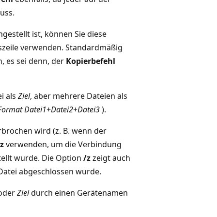
uss.
gestellt ist, können Sie diese
lszeile verwenden. Standardmäßig
, es sei denn, der
Kopierbefehl
i als
Ziel
, aber mehrere Dateien als
Format Datei1
+
Datei2
+
Datei3
).
rochen wird (z. B. wenn der
z
verwenden, um die Verbindung
ellt wurde. Die Option
/z
zeigt auch
 Datei abgeschlossen wurde.
oder
Ziel
durch einen Gerätenamen