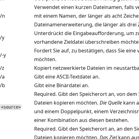
Verwendet einen kurzen Dateinamen, falls ve
/n
mit einem Namen, der länger als acht Zeichen
Dateinamenerweiterung, die länger als drei Z
Unterdrückt die Eingabeaufforderung, um zu 
/y
vorhandene Zieldatei überschreiben möchte
Fordert Sie auf, zu bestätigen, dass Sie ein
/-y
möchten.
/z
Kopiert netzwerkierte Dateien im neustart
/a
Gibt eine ASCII-Textdatei an.
/b
Gibt eine Binärdatei an.
Required. Gibt den Speicherort an, von dem 
Dateien kopieren möchten.
Die Quelle
kann a
<source>
und einem Doppelpunkt, einem Verzeichni
einer Kombination aus diesen bestehen.
Required. Gibt den Speicherort an, an den Si
Dateien kopieren möchten.
Das Ziel
kann aus