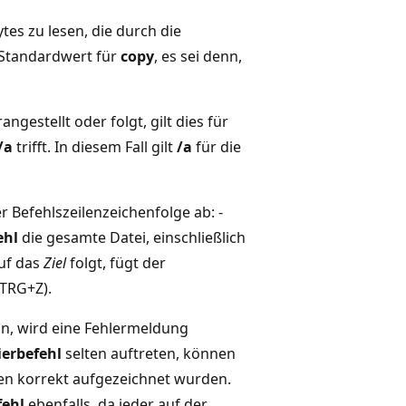
tes zu lesen, die durch die
 Standardwert für
copy
, es sei denn,
angestellt oder folgt, gilt dies für
/a
trifft. In diesem Fall gilt
/a
für die
r Befehlszeilenzeichenfolge ab: -
ehl
die gesamte Datei, einschließlich
uf das
Ziel
folgt, fügt der
STRG+Z).
n, wird eine Fehlermeldung
erbefehl
selten auftreten, können
en korrekt aufgezeichnet wurden.
fehl
ebenfalls, da jeder auf der