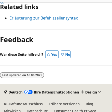
Related links
Erläuterung zur Befehlszeilensyntax
Lesemodus
deaktiviert
Feedback
War diese Seite hilfreich?
Yes
No
Last updated on
16.08.2025
Deutsch
Ihre Datenschutzoptionen
Design
KI-Haftungsausschluss
Frühere Versionen
Blog
Mitwirken
Datenschutz
Consumer Health Privacy