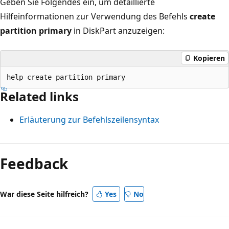
Geben Sie Folgendes ein, um detaillierte
Hilfeinformationen zur Verwendung des Befehls
create
partition primary
in DiskPart anzuzeigen:
Kopieren
Related links
Erläuterung zur Befehlszeilensyntax
Lesemodus
deaktiviert
Feedback
War diese Seite hilfreich?
Yes
No