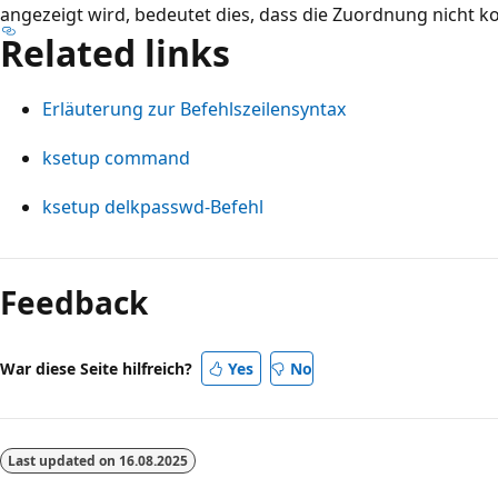
angezeigt wird, bedeutet dies, dass die Zuordnung nicht k
Related links
Erläuterung zur Befehlszeilensyntax
ksetup command
ksetup delkpasswd-Befehl
Lesemodus
deaktiviert
Feedback
War diese Seite hilfreich?
Yes
No
Last updated on
16.08.2025