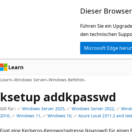
Zu
Dieser Browser 
Hauptinhalt
wechseln
Führen Sie ein Upgrade
den technischen Suppo
Microsoft Edge heru
Learn
Learn
Windows Server
Windows-Befehle
ksetup addkpasswd
Gilt für:: ✅
Windows Server 2025
, ✅
Windows Server 2022
, ✅
Wind
2016
, ✅
Windows 11
, ✅
Windows 10
, ✅
Azure Local 2311.2 and lat
Fügt eine Kerberos-Kennwortadresse (kpasswd) für einen B