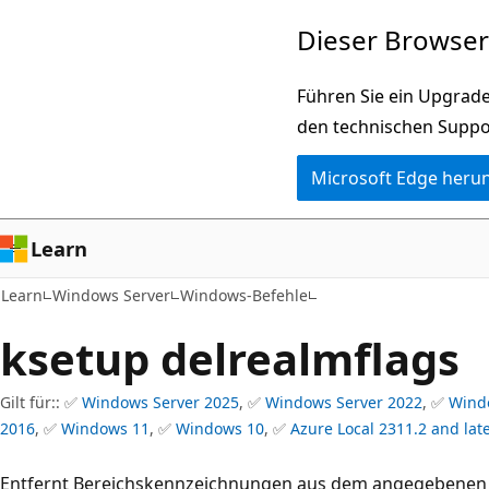
Zu
Dieser Browser 
Hauptinhalt
wechseln
Führen Sie ein Upgrade
den technischen Suppo
Microsoft Edge heru
Learn
Learn
Windows Server
Windows-Befehle
ksetup delrealmflags
Gilt für:: ✅
Windows Server 2025
, ✅
Windows Server 2022
, ✅
Wind
2016
, ✅
Windows 11
, ✅
Windows 10
, ✅
Azure Local 2311.2 and lat
Entfernt Bereichskennzeichnungen aus dem angegebenen 