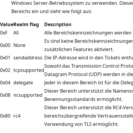
Windows Server-Betriebssystem zu verwenden. Dieser E
Bereichs ein und sieht wie folgt aus:
Value
Realm flag
Description
0xF
All
Alle Bereichskennzeichnungen werden f
Es sind keine Bereichskennzeichnungen 
0x00
None
zusätzlichen Features aktiviert.
0x01
sendaddress
Die IP-Adresse wird in den Tickets entha
Sowohl das Transmission Control Protoc
0x02
tcpsupported
Datagram Protocol (UDP) werden in die
0x04
delegate
Jeder in diesem Bereich ist für die Del
Dieser Bereich unterstützt die Namen
0x08
ncsupported
Benennungsstandards ermöglicht.
Dieser Bereich unterstützt die RC4-Ver
0x80
rc4
bereichsübergreifende Vertrauensstell
Verwendung von TLS ermöglicht.