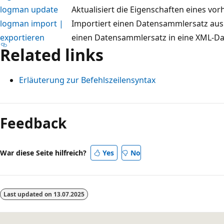
logman update
Aktualisiert die Eigenschaften eines v
logman import |
Importiert einen Datensammlersatz aus 
exportieren
einen Datensammlersatz in eine XML-Dat
Related links
Erläuterung zur Befehlszeilensyntax
Lesemodus
deaktiviert
Feedback
War diese Seite hilfreich?
Yes
No
Last updated on
13.07.2025