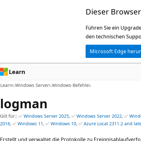
Zu
Dieser Browser 
Hauptinhalt
wechseln
Führen Sie ein Upgrade
den technischen Suppo
Microsoft Edge heru
Learn
Learn
Windows Server
Windows-Befehle
logman
Gilt für:: ✅
Windows Server 2025
, ✅
Windows Server 2022
, ✅
Wind
2016
, ✅
Windows 11
, ✅
Windows 10
, ✅
Azure Local 2311.2 and lat
Erstellt und verwaltet die Protokolle zu Ereignisablaufver