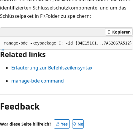
identifizierten Schlüsselschutzkomponente, und um das
Schlüsselpaket in F:\Folder zu speichern:
Kopieren
Related links
Erläuterung zur Befehlszeilensyntax
manage-bde command
Lesemodus
deaktiviert
Feedback
War diese Seite hilfreich?
Yes
No