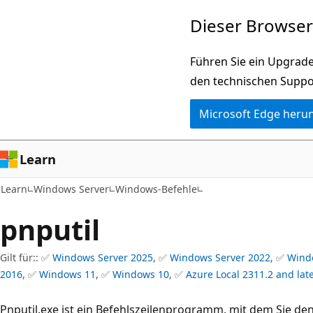
Zu
Dieser Browser 
Hauptinhalt
wechseln
Führen Sie ein Upgrade
den technischen Suppo
Microsoft Edge heru
Learn
Learn
Windows Server
Windows-Befehle
pnputil
Gilt für:: ✅
Windows Server 2025
, ✅
Windows Server 2022
, ✅
Wind
2016
, ✅
Windows 11
, ✅
Windows 10
, ✅
Azure Local 2311.2 and lat
Pnputil.exe ist ein Befehlszeilenprogramm, mit dem Sie de