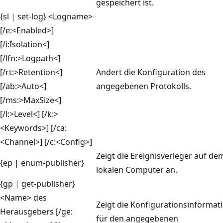
gespeichert ist.
{sl | set-log} <Logname>
[/e:<Enabled>]
[/i:Isolation<]
[/lfn:>Logpath<]
[/rt:>Retention<]
Ändert die Konfiguration des
[/ab:>Auto<]
angegebenen Protokolls.
[/ms:>MaxSize<]
[/l:>Level<] [/k:>
<Keywords>] [/ca:
<Channel>] [/c:<Config>]
Zeigt die Ereignisverleger auf de
{ep | enum-publisher}
lokalen Computer an.
{gp | get-publisher}
<Name> des
Zeigt die Konfigurationsinformat
Herausgebers [/ge:
für den angegebenen