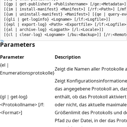
[{gp | get-publisher} <Publishername> [/ge:<Metadata>] 
[{im | install-manifest} <Manifest>] [/rf:<Path>] [/mf:
[{um | uninstall-manifest} <Manifest>] [{qe | query-ev
[{gli | get-loginfo} <Logname> [/lf:<Logfile>]]

[{epl | export-log} <Path> <Exportfile> [/lf:<Logfile>
[{al | archive-log} <Logpath> [/l:<Locale>]]

Parameters
Parameter
Description
{el |
Zeigt die Namen aller Protokolle 
Enumerationsprotokolle}
Zeigt Konfigurationsinformatione
das angegebene Protokoll an, da
{gl | get-log}
enthält, ob das Protokoll aktiviert 
<Protokollname> [/f:
oder nicht, das aktuelle maximale
<Format>]
Größenlimit des Protokolls und 
Pfad zu der Datei, in der das Prot