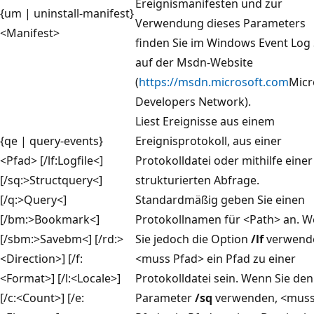
Ereignismanifesten und zur
{um | uninstall-manifest}
Verwendung dieses Parameters
<Manifest>
finden Sie im Windows Event Log
auf der Msdn-Website
(
https://msdn.microsoft.com
Micr
Developers Network).
Liest Ereignisse aus einem
{qe | query-events}
Ereignisprotokoll, aus einer
<Pfad> [/lf:Logfile<]
Protokolldatei oder mithilfe einer
[/sq:>Structquery<]
strukturierten Abfrage.
[/q:>Query<]
Standardmäßig geben Sie einen
[/bm:>Bookmark<]
Protokollnamen für <Path> an. 
[/sbm:>Savebm<] [/rd:>
Sie jedoch die Option
/lf
verwend
<Direction>] [/f:
<muss Pfad> ein Pfad zu einer
<Format>] [/l:<Locale>]
Protokolldatei sein. Wenn Sie den
[/c:<Count>] [/e:
Parameter
/sq
verwenden, <mus