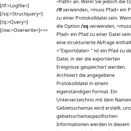
<Path> an. Wenn Sie jedoch die O
[/lf:>Logfile<]
/lf
verwenden, <muss Pfad> ein P
[/sq:>Structquery<]
zu einer Protokolldatei sein. Wen
[/q:>Query<]
die Option
/sq
verwenden, <mus
[/ow:>Overwrite<]><>
Pfad> ein Pfad zu einer Datei sein
eine strukturierte Abfrage enthält
<"Exportdatei> " ist ein Pfad zu d
Datei, in der die exportierten
Ereignisse gespeichert werden.
Archiviert die angegebene
Protokolldatei in einem
eigenständigen Format. Ein
Unterverzeichnis mit dem Namen
Gebietsschemas wird erstellt, und
gebietsschemaspezifischen
Informationen werden in diesem