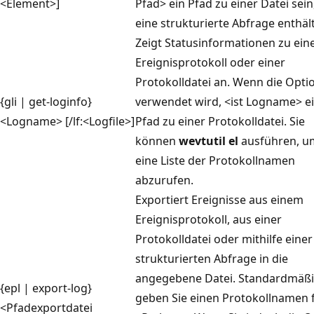
<Element>]
Pfad> ein Pfad zu einer Datei sein
eine strukturierte Abfrage enthält
Zeigt Statusinformationen zu ei
Ereignisprotokoll oder einer
Protokolldatei an. Wenn die Opt
{gli | get-loginfo}
verwendet wird, <ist Logname> e
<Logname> [/lf:<Logfile>]
Pfad zu einer Protokolldatei. Sie
können
wevtutil el
ausführen, u
eine Liste der Protokollnamen
abzurufen.
Exportiert Ereignisse aus einem
Ereignisprotokoll, aus einer
Protokolldatei oder mithilfe einer
strukturierten Abfrage in die
angegebene Datei. Standardmäß
{epl | export-log}
geben Sie einen Protokollnamen 
<Pfadexportdatei