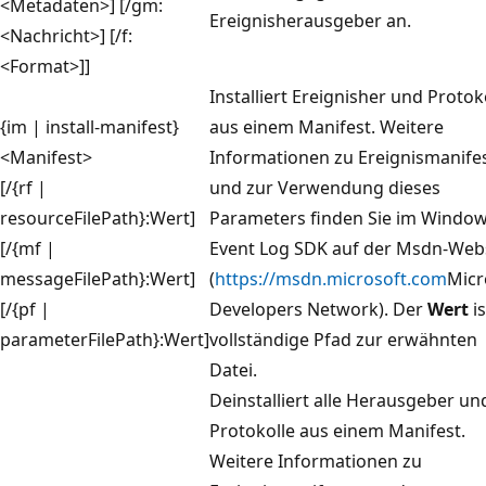
<Metadaten>] [/gm:
Ereignisherausgeber an.
<Nachricht>] [/f:
<Format>]]
Installiert Ereignisher und Protok
{im | install-manifest}
aus einem Manifest. Weitere
<Manifest>
Informationen zu Ereignismanife
[/{rf |
und zur Verwendung dieses
resourceFilePath}:Wert]
Parameters finden Sie im Windo
[/{mf |
Event Log SDK auf der Msdn-Web
messageFilePath}:Wert]
(
https://msdn.microsoft.com
Micr
[/{pf |
Developers Network). Der
Wert
is
parameterFilePath}:Wert]
vollständige Pfad zur erwähnten
Datei.
Deinstalliert alle Herausgeber un
Protokolle aus einem Manifest.
Weitere Informationen zu