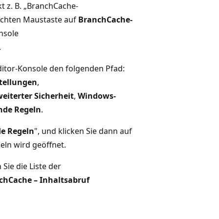
t z. B. „BranchCache-
rechten Maustaste auf
BranchCache-
onsole
.
ditor-Konsole den folgenden Pfad:
tellungen
,
eiterter Sicherheit
,
Windows-
nde Regeln
.
e Regeln
", und klicken Sie dann auf
eln wird geöffnet.
 Sie die Liste der
chCache – Inhaltsabruf