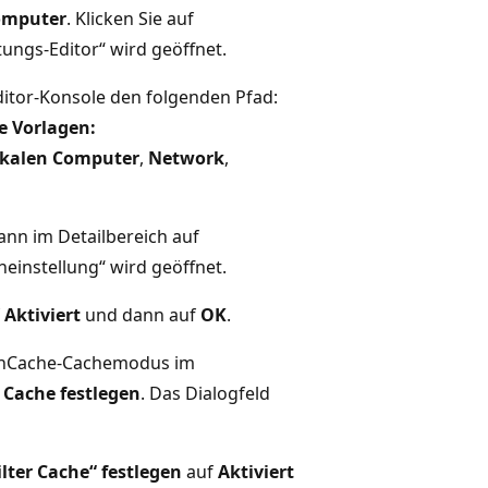
omputer
. Klicken Sie auf
tungs-Editor“ wird geöffnet.
ditor-Konsole den folgenden Pfad:
e Vorlagen:
lokalen Computer
,
Network
,
ann im Detailbereich auf
eneinstellung“ wird geöffnet.
f
Aktiviert
und dann auf
OK
.
anchCache-Cachemodus im
 Cache festlegen
. Das Dialogfeld
ter Cache“ festlegen
auf
Aktiviert