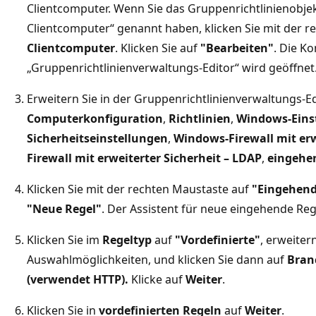
Clientcomputer. Wenn Sie das Gruppenrichtlinienobjek
Clientcomputer“ genannt haben, klicken Sie mit der 
Clientcomputer
. Klicken Sie auf
"Bearbeiten"
. Die K
„Gruppenrichtlinienverwaltungs-Editor“ wird geöffnet
Erweitern Sie in der Gruppenrichtlinienverwaltungs-E
Computerkonfiguration
,
Richtlinien
,
Windows-Eins
Sicherheitseinstellungen
,
Windows-Firewall mit erw
Firewall mit erweiterter Sicherheit – LDAP
,
eingehe
Klicken Sie mit der rechten Maustaste auf
"Eingehend
"Neue Regel"
. Der Assistent für neue eingehende Reg
Klicken Sie im
Regeltyp
auf
"Vordefinierte"
, erweitern
Auswahlmöglichkeiten, und klicken Sie dann auf
Bran
(verwendet HTTP).
Klicke auf
Weiter
.
Klicken Sie in
vordefinierten Regeln
auf
Weiter
.