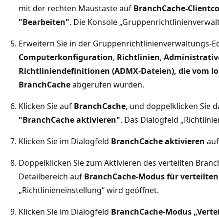
mit der rechten Maustaste auf
BranchCache-Clientc
"Bearbeiten"
. Die Konsole „Gruppenrichtlinienverwal
Erweitern Sie in der Gruppenrichtlinienverwaltungs-E
Computerkonfiguration
,
Richtlinien
,
Administrativ
Richtliniendefinitionen (ADMX-Dateien), die vom 
BranchCache
abgerufen wurden.
Klicken Sie auf
BranchCache
, und doppelklicken Sie d
"BranchCache aktivieren"
. Das Dialogfeld „Richtlini
Klicken Sie im Dialogfeld
BranchCache aktivieren
au
Doppelklicken Sie zum Aktivieren des verteilten Br
Detailbereich auf
BranchCache-Modus für verteilten
„Richtlinieneinstellung“ wird geöffnet.
Klicken Sie im Dialogfeld
BranchCache-Modus „Verteil