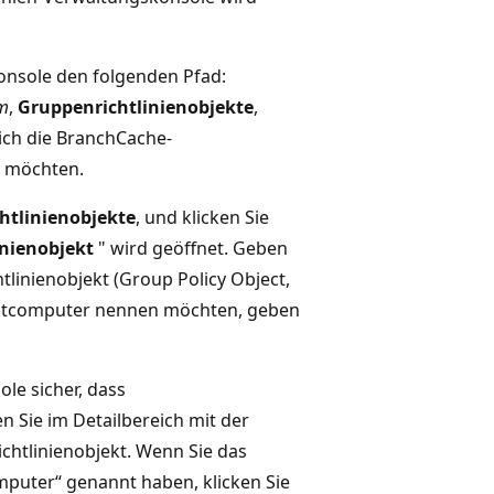
onsole den folgenden Pfad:
m
,
Gruppenrichtlinienobjekte
,
ich die BranchCache-
n möchten.
htlinienobjekte
, und klicken Sie
nienobjekt
" wird geöffnet. Geben
linienobjekt (Group Policy Object,
ientcomputer nennen möchten, geben
ole sicher, dass
n Sie im Detailbereich mit der
chtlinienobjekt. Wenn Sie das
mputer“ genannt haben, klicken Sie