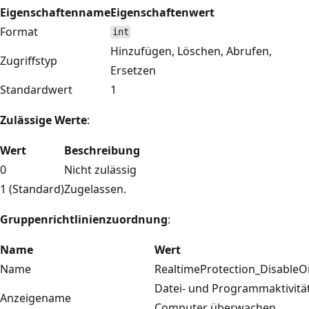
Eigenschaftenname
Eigenschaftenwert
Format
int
Hinzufügen, Löschen, Abrufen,
Zugriffstyp
Ersetzen
Standardwert
1
Zulässige Werte
:
Wert
Beschreibung
0
Nicht zulässig
1 (Standard)
Zugelassen.
Gruppenrichtlinienzuordnung
:
Name
Wert
Name
RealtimeProtection_DisableO
Datei- und Programmaktivitä
Anzeigename
Computer überwachen