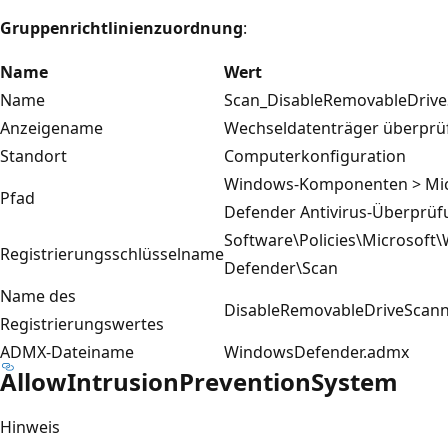
Gruppenrichtlinienzuordnung
:
Name
Wert
Name
Scan_DisableRemovableDriv
Anzeigename
Wechseldatenträger überprü
Standort
Computerkonfiguration
Windows-Komponenten > Mic
Pfad
Defender Antivirus-Überprüf
Software\Policies\Microsoft
Registrierungsschlüsselname
Defender\Scan
Name des
DisableRemovableDriveScan
Registrierungswertes
ADMX-Dateiname
WindowsDefender.admx
AllowIntrusionPreventionSystem
Hinweis