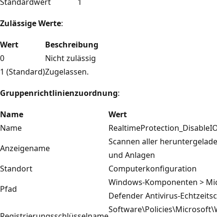
Standardwert
1
Zulässige Werte
:
Wert
Beschreibung
0
Nicht zulässig
1 (Standard)
Zugelassen.
Gruppenrichtlinienzuordnung
:
Name
Wert
Name
RealtimeProtection_DisableI
Scannen aller heruntergelad
Anzeigename
und Anlagen
Standort
Computerkonfiguration
Windows-Komponenten > Mic
Pfad
Defender Antivirus-Echtzeits
Software\Policies\Microsoft
Registrierungsschlüsselname