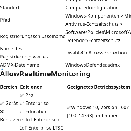
Standort
Computerkonfiguration
Windows-Komponenten > Mic
Pfad
Antivirus-Echtzeitschutz >
Software\Policies\Microsoft
Registrierungsschlüsselname
Defender\Echtzeitschutz
Name des
DisableOnAccessProtection
Registrierungswertes
ADMX-Dateiname
WindowsDefender.admx
AllowRealtimeMonitoring
Bereich
Editionen
Geeignetes Betriebssystem
✅ Pro
✅ Gerät
✅ Enterprise
✅Windows 10, Version 1607
❌
✅ Education
[10.0.14393] und höher
Benutzer
✅ IoT Enterprise /
IoT Enterprise LTSC