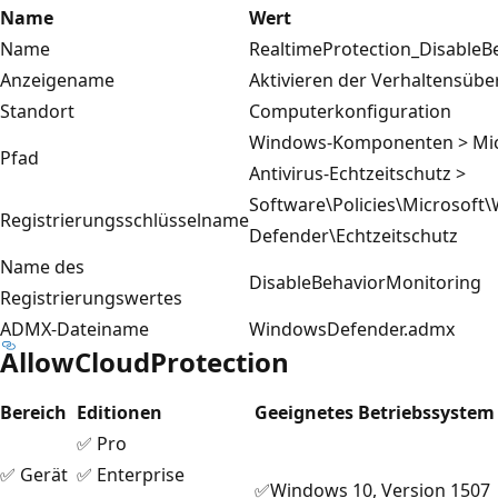
Name
Wert
Name
RealtimeProtection_DisableB
Anzeigename
Aktivieren der Verhaltensüb
Standort
Computerkonfiguration
Windows-Komponenten > Mic
Pfad
Antivirus-Echtzeitschutz >
Software\Policies\Microsoft
Registrierungsschlüsselname
Defender\Echtzeitschutz
Name des
DisableBehaviorMonitoring
Registrierungswertes
ADMX-Dateiname
WindowsDefender.admx
AllowCloudProtection
Bereich
Editionen
Geeignetes Betriebssystem
✅ Pro
✅ Gerät
✅ Enterprise
✅Windows 10, Version 1507