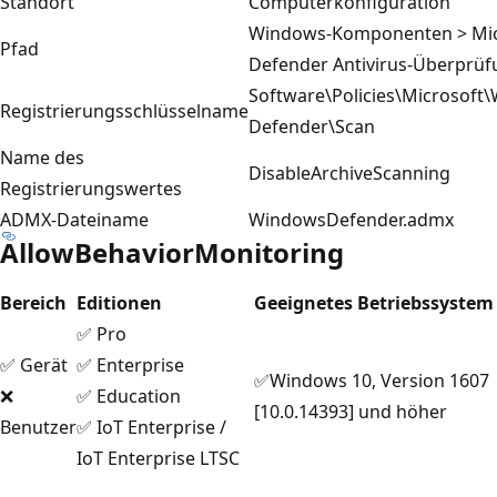
Standort
Computerkonfiguration
Windows-Komponenten > Mic
Pfad
Defender Antivirus-Überprüf
Software\Policies\Microsoft
Registrierungsschlüsselname
Defender\Scan
Name des
DisableArchiveScanning
Registrierungswertes
ADMX-Dateiname
WindowsDefender.admx
AllowBehaviorMonitoring
Bereich
Editionen
Geeignetes Betriebssystem
✅ Pro
✅ Gerät
✅ Enterprise
✅Windows 10, Version 1607
❌
✅ Education
[10.0.14393] und höher
Benutzer
✅ IoT Enterprise /
IoT Enterprise LTSC