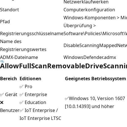
Netzwerklaufwerken
Standort
Computerkonfiguration
Windows-Komponenten > Micr
Pfad
Überprüfung >
Registrierungsschlüsselname
Software\Policies\Microsoft
Name des
DisableScanningMappedNetw
Registrierungswertes
ADMX-Dateiname
WindowsDefender.admx
AllowFullScanRemovableDriveScanni
Bereich
Editionen
Geeignetes Betriebssystem
✅ Pro
✅ Gerät
✅ Enterprise
✅Windows 10, Version 1607
❌
✅ Education
[10.0.14393] und höher
Benutzer
✅ IoT Enterprise /
IoT Enterprise LTSC