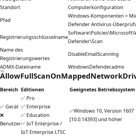
Standort
Computerkonfiguration
Windows-Komponenten > Mic
Pfad
Defender Antivirus-Überprüf
Software\Policies\Microsoft
Registrierungsschlüsselname
Defender\Scan
Name des
DisableEmailScanning
Registrierungswertes
ADMX-Dateiname
WindowsDefender.admx
AllowFullScanOnMappedNetworkDri
Bereich
Editionen
Geeignetes Betriebssystem
✅ Pro
✅ Gerät
✅ Enterprise
✅Windows 10, Version 1607
❌
✅ Education
[10.0.14393] und höher
Benutzer
✅ IoT Enterprise /
IoT Enterprise LTSC