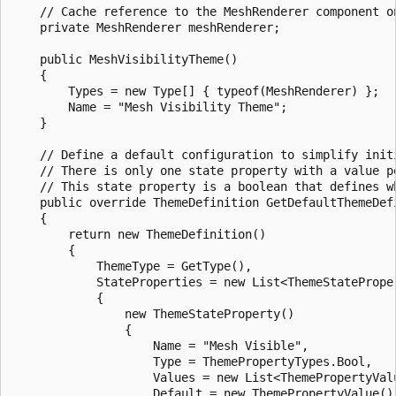
    // Cache reference to the MeshRenderer component on
    private MeshRenderer meshRenderer;

    public MeshVisibilityTheme()

    {

        Types = new Type[] { typeof(MeshRenderer) };

        Name = "Mesh Visibility Theme";

    }

    // Define a default configuration to simplify initi
    // There is only one state property with a value pe
    // This state property is a boolean that defines wh
    public override ThemeDefinition GetDefaultThemeDefi
    {

        return new ThemeDefinition()

        {

            ThemeType = GetType(),

            StateProperties = new List<ThemeStateProper
            {

                new ThemeStateProperty()

                {

                    Name = "Mesh Visible",

                    Type = ThemePropertyTypes.Bool,

                    Values = new List<ThemePropertyValu
                    Default = new ThemePropertyValue() 