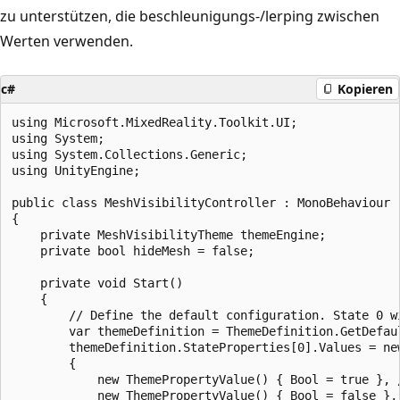
zu unterstützen, die beschleunigungs-/lerping zwischen
Werten verwenden.
c#
Kopieren
using Microsoft.MixedReality.Toolkit.UI;

using System;

using System.Collections.Generic;

using UnityEngine;

public class MeshVisibilityController : MonoBehaviour

{

    private MeshVisibilityTheme themeEngine;

    private bool hideMesh = false;

    private void Start()

    {

        // Define the default configuration. State 0 w
        var themeDefinition = ThemeDefinition.GetDefau
        themeDefinition.StateProperties[0].Values = new
        {

            new ThemePropertyValue() { Bool = true }, /
            new ThemePropertyValue() { Bool = false }, 