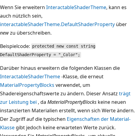
Wenn Sie erweitern
InteractableShaderTheme
, kann es
auch nützlich sein,
interactableShaderTheme.DefaultShaderProperty
über
new
zu überschreiben.
Beispielcode:
protected new const string
DefaultShaderProperty = "_Color";
Darüber hinaus erweitern die folgenden Klassen die
InteractableShaderTheme
-Klasse, die erneut
MaterialPropertyBlocks
verwendet, um
Shadereigenschaftswerte zu ändern. Dieser Ansatz
trägt
zur Leistung bei
, da
MaterialPropertyBlocks
keine neuen
instanzierten Materialien erstellt, wenn sich Werte ändern.
Der Zugriff auf die typischen
Eigenschaften der Material-
Klasse
gibt jedoch keine erwarteten Werte zurück.
Verwenden Sie
MaterialPropertyBlocks
, um aktuelle