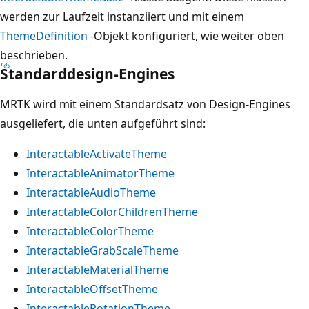
werden zur Laufzeit instanziiert und mit einem
ThemeDefinition
-Objekt konfiguriert, wie weiter oben
beschrieben.
Standarddesign-Engines
MRTK wird mit einem Standardsatz von Design-Engines
ausgeliefert, die unten aufgeführt sind:
InteractableActivateTheme
InteractableAnimatorTheme
InteractableAudioTheme
InteractableColorChildrenTheme
InteractableColorTheme
InteractableGrabScaleTheme
InteractableMaterialTheme
InteractableOffsetTheme
InteractableRotationTheme