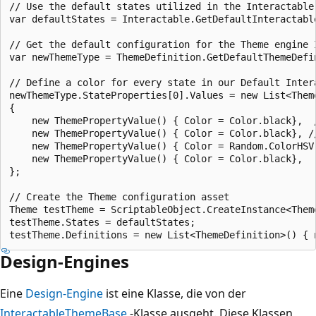
// Use the default states utilized in the Interactable 
var defaultStates = Interactable.GetDefaultInteractable
// Get the default configuration for the Theme engine I
var newThemeType = ThemeDefinition.GetDefaultThemeDefi
// Define a color for every state in our Default Intera
newThemeType.StateProperties[0].Values = new List<Theme
{

    new ThemePropertyValue() { Color = Color.black},  /
    new ThemePropertyValue() { Color = Color.black}, //
    new ThemePropertyValue() { Color = Random.ColorHSV(
    new ThemePropertyValue() { Color = Color.black},   
};

// Create the Theme configuration asset

Theme testTheme = ScriptableObject.CreateInstance<Theme
testTheme.States = defaultStates;

Design-Engines
Eine
Design-Engine
ist eine Klasse, die von der
InteractableThemeBase
-Klasse ausgeht. Diese Klassen