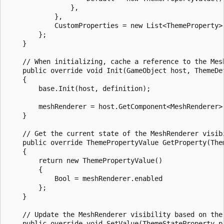
                },

            },

            CustomProperties = new List<ThemeProperty>(
        };

    }

    // When initializing, cache a reference to the Mesh
    public override void Init(GameObject host, ThemeDef
    {

        base.Init(host, definition);

        meshRenderer = host.GetComponent<MeshRenderer>(
    }

    // Get the current state of the MeshRenderer visibi
    public override ThemePropertyValue GetProperty(Them
    {

        return new ThemePropertyValue()

        {

            Bool = meshRenderer.enabled

        };

    }

    // Update the MeshRenderer visibility based on the 
    public override void SetValue(ThemeStateProperty p