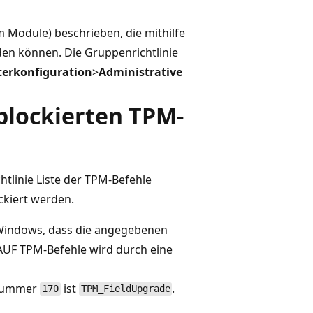
m Module) beschrieben, die mithilfe
den können. Die Gruppenrichtlinie
erkonfiguration
>
Administrative
 blockierten TPM-
htlinie Liste der TPM-Befehle
ckiert werden.
rt Windows, dass die angegebenen
UF TPM-Befehle wird durch eine
lsnummer
ist
.
170
TPM_FieldUpgrade