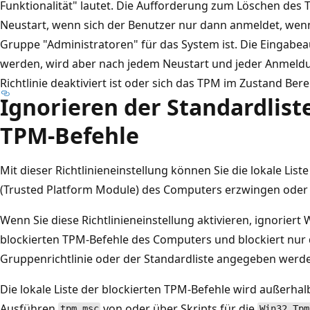
Funktionalität" lautet. Die Aufforderung zum Löschen de
Neustart, wenn sich der Benutzer nur dann anmeldet, wenn
Gruppe "Administratoren" für das System ist. Die Eingabe
werden, wird aber nach jedem Neustart und jeder Anmeldun
Richtlinie deaktiviert ist oder sich das TPM im Zustand Bere
Ignorieren der Standardlist
TPM-Befehle
Mit dieser Richtlinieneinstellung können Sie die lokale Lis
(Trusted Platform Module) des Computers erzwingen oder 
Wenn Sie diese Richtlinieneinstellung aktivieren, ignoriert 
blockierten TPM-Befehle des Computers und blockiert nur 
Gruppenrichtlinie oder der Standardliste angegeben werd
Die lokale Liste der blockierten TPM-Befehle wird außerhal
Ausführen
von oder über Skripts für die
tpm.msc
Win32_Tpm