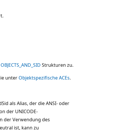
t.
d
OBJECTS_AND_SID
Strukturen zu.
Sie unter
Objektspezifische ACEs
.
id als Alias, der die ANSI- oder
tion der UNICODE-
en der Verwendung des
utral ist, kann zu