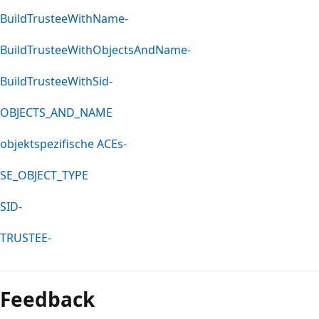
BuildTrusteeWithName-
BuildTrusteeWithObjectsAndName-
BuildTrusteeWithSid-
OBJECTS_AND_NAME
objektspezifische ACEs-
SE_OBJECT_TYPE
SID-
TRUSTEE-
Lesemodus
deaktiviert
Feedback