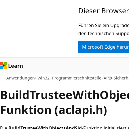
Zu
Dieser Browser 
Hauptinhalt
wechseln
Führen Sie ein Upgrade
den technischen Suppo
Microsoft Edge heru
Learn
Anwendungen
Win32
Programmierschnittstelle (API)
Sicherh
BuildTrusteeWithObje
Funktion (aclapi.h)
Die
BuildTrusteeWithObjectsAndSid
-Funktion initialisiert