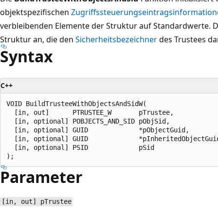
objektspezifischen
Zugriffssteuerungseintragsinformatio
verbleibenden Elemente der Struktur auf Standardwerte. D
Struktur an, die den
Sicherheitsbezeichner
des Trustees dar
Syntax
C++
VOID BuildTrusteeWithObjectsAndSidW(

  [in, out]      PTRUSTEE_W       pTrustee,

  [in, optional] POBJECTS_AND_SID pObjSid,

  [in, optional] GUID             *pObjectGuid,

  [in, optional] GUID             *pInheritedObjectGuid
  [in, optional] PSID             pSid

Parameter
[in, out] pTrustee