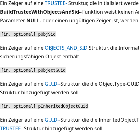
Ein Zeiger auf eine
TRUSTEE-
Struktur, die initialisiert werde
BuildTrusteeWithObjectsAndSid-
-Funktion weist keinen A
Parameter
NULL-
oder einen ungültigen Zeiger ist, werden 
[in, optional] pObjSid
Ein Zeiger auf eine
OBJECTS_AND_SID
Struktur, die Inform
sicherungsfähigen Objekt enthält.
[in, optional] pObjectGuid
Ein Zeiger auf eine
GUID-
-Struktur, die die ObjectType-GUI
Struktur hinzugefügt werden soll.
[in, optional] pInheritedObjectGuid
Ein Zeiger auf eine
GUID-
-Struktur, die die InheritedObject
TRUSTEE-
-Struktur hinzugefügt werden soll.