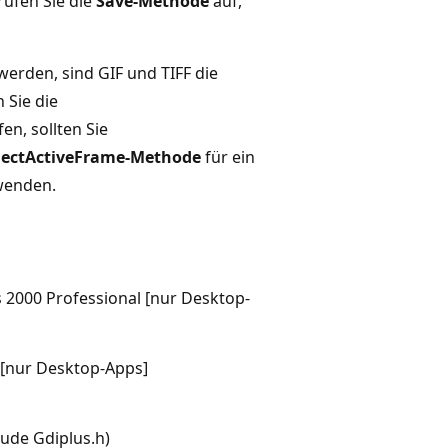
ufen Sie die
Save-Methode
auf,
werden, sind GIF und TIFF die
 Sie die
fen, sollten Sie
lectActiveFrame-Methode
für ein
wenden.
2000 Professional [nur Desktop-
[nur Desktop-Apps]
lude Gdiplus.h)