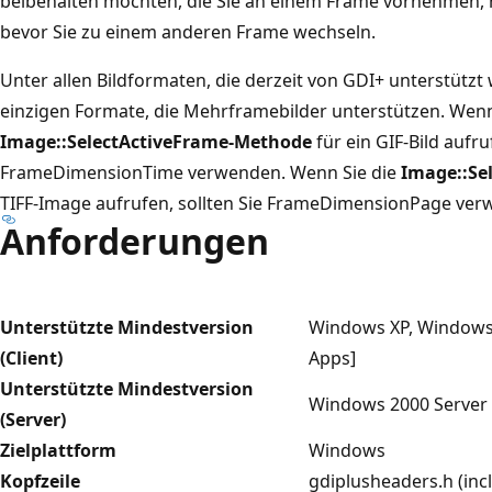
beibehalten möchten, die Sie an einem Frame vornehmen, r
bevor Sie zu einem anderen Frame wechseln.
Unter allen Bildformaten, die derzeit von GDI+ unterstützt 
einzigen Formate, die Mehrframebilder unterstützen. Wenn
Image::SelectActiveFrame-Methode
für ein GIF-Bild aufru
FrameDimensionTime verwenden. Wenn Sie die
Image::Se
TIFF-Image aufrufen, sollten Sie FrameDimensionPage ver
Anforderungen
Unterstützte Mindestversion
Windows XP, Windows 
(Client)
Apps]
Unterstützte Mindestversion
Windows 2000 Server 
(Server)
Zielplattform
Windows
Kopfzeile
gdiplusheaders.h (inc