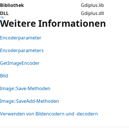
Bibliothek
Gdiplus.lib
DLL
Gdiplus.dll
Weitere Informationen
Encoderparameter
Encoderparameters
GetImageEncoder
Bild
Image::Save-Methoden
Image::SaveAdd-Methoden
Verwenden von Bildencodern und -decodern
Lesemodus