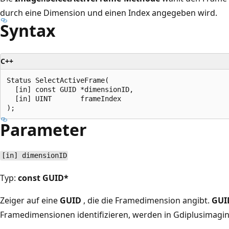
durch eine Dimension und einen Index angegeben wird.
Syntax
C++
Status SelectActiveFrame(

  [in] const GUID *dimensionID,

  [in] UINT       frameIndex

Parameter
[in] dimensionID
Typ:
const GUID*
Zeiger auf eine
GUID
, die die Framedimension angibt.
GUI
Framedimensionen identifizieren, werden in Gdiplusimaging