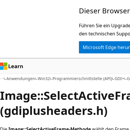
Zu
Dieser Browser 
Hauptinhalt
wechseln
Führen Sie ein Upgrade
den technischen Suppo
Microsoft Edge heru
Learn
Anwendungen
Win32
Programmierschnittstelle (API)
GDI+
G
Image::SelectActiveF
(gdiplusheaders.h)
Die
Image::SelectActiveFrame-Methode
wählt den Frame