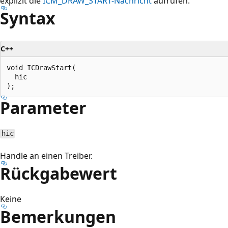
explizit die
ICM_DRAW_START-Nachricht
aufrufen.
Syntax
C++
void ICDrawStart(

  hic

Parameter
hic
Handle an einen Treiber.
Rückgabewert
Keine
Bemerkungen