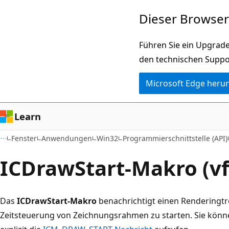
Zu
Dieser Browser 
Hauptinhalt
wechseln
Führen Sie ein Upgrade
den technischen Suppo
Microsoft Edge heru
Learn
Fenster
Anwendungen
Win32
Programmierschnittstelle (API)
ICDrawStart-Makro (vf
Das
ICDrawStart-Makro
benachrichtigt einen Renderingtrei
Zeitsteuerung von Zeichnungsrahmen zu starten. Sie kön