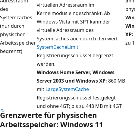
Adressraum
Imm
virtuellen Adressraum im
des
phy
Kernelmodus eingeschränkt. Ab
Systemcaches
Win
Windows Vista mit SP1 kann der
(nur durch
Win
virtuelle Adressraum des
physischen
XP:
Systemcaches auch durch den wert
Arbeitsspeicher
zu 1
SystemCacheLimit
begrenzt)
Registrierungsschlüssel begrenzt
werden.
Windows Home Server, Windows
Server 2003 und Windows XP:
860 MB
mit
LargeSystemCache
Registrierungsschlüssel festgelegt
und ohne 4GT; bis zu 448 MB mit 4GT.
Grenzwerte für physischen
Arbeitsspeicher: Windows 11