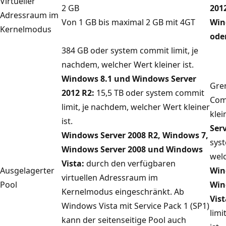
Virtueller
2 GB
201
Adressraum im
Von 1 GB bis maximal 2 GB mit 4GT
Win
Kernelmodus
ode
384 GB oder system commit limit, je
nachdem, welcher Wert kleiner ist.
Windows 8.1 und Windows Server
Gre
2012 R2:
15,5 TB oder system commit
Com
limit, je nachdem, welcher Wert kleiner
klei
ist.
Serv
Windows Server 2008 R2, Windows 7,
syst
Windows Server 2008 und Windows
welc
Vista:
durch den verfügbaren
Ausgelagerter
Win
virtuellen Adressraum im
Pool
Win
Kernelmodus eingeschränkt. Ab
Vist
Windows Vista mit Service Pack 1 (SP1)
limi
kann der seitenseitige Pool auch