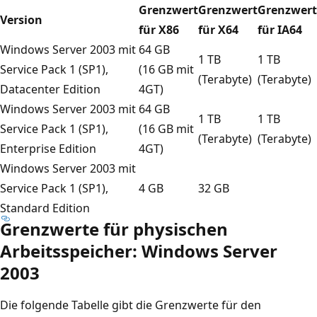
Grenzwert
Grenzwert
Grenzwert
Version
für X86
für X64
für IA64
Windows Server 2003 mit
64 GB
1 TB
1 TB
Service Pack 1 (SP1),
(16 GB mit
(Terabyte)
(Terabyte)
Datacenter Edition
4GT)
Windows Server 2003 mit
64 GB
1 TB
1 TB
Service Pack 1 (SP1),
(16 GB mit
(Terabyte)
(Terabyte)
Enterprise Edition
4GT)
Windows Server 2003 mit
Service Pack 1 (SP1),
4 GB
32 GB
Standard Edition
Grenzwerte für physischen
Arbeitsspeicher: Windows Server
2003
Die folgende Tabelle gibt die Grenzwerte für den