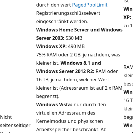
ist
durch den wert
PagedPoolLimit
Win
Registrierungsschlüsselwert
XP:
eingeschränkt werden.
zu 1
Windows Home Server und Windows
Server 2003:
530 MB
Windows XP:
490 MB
75% RAM oder 2 GB, je nachdem, was
kleiner ist.
Windows 8.1 und
RAM
Windows Server 2012 R2:
RAM oder
klei
16 TB, je nachdem, welcher Wert
bes
kleiner ist (Adressraum ist auf 2 x RAM
Win
begrenzt).
16 T
Windows Vista:
nur durch den
klei
virtuellen Adressraum des
Nicht
begr
Kernelmodus und physischen
seitenseitiger
Win
Arbeitsspeicher beschränkt. Ab