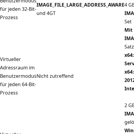
Benutzermodus
IMAGE_FILE_LARGE_ADDRESS_AWARE
4 GB
für jeden 32-Bit-
und 4GT
IMA
Prozess
Set
Mit
IMA
Satz
x64
Virtueller
Ser
Adressraum im
x64
Benutzermodus
Nicht zutreffend
201
für jeden 64-Bit-
Int
Prozess
2 GB
IMA
gel
Win