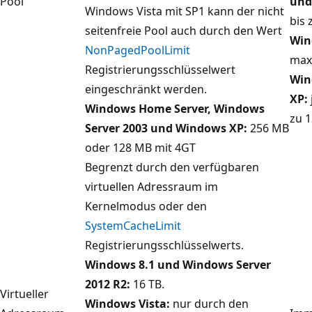
Pool
und
Windows Vista mit SP1 kann der nicht
bis
seitenfreie Pool auch durch den Wert
Win
NonPagedPoolLimit
max
Registrierungsschlüsselwert
Win
eingeschränkt werden.
XP:
Windows Home Server, Windows
zu 1
Server 2003 und Windows XP:
256 MB
oder 128 MB mit 4GT
Begrenzt durch den verfügbaren
virtuellen Adressraum im
Kernelmodus oder den
SystemCacheLimit
Registrierungsschlüsselwerts.
Windows 8.1 und Windows Server
2012 R2:
16 TB.
Virtueller
Windows Vista:
nur durch den