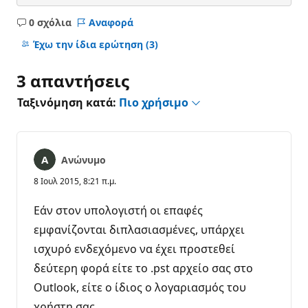
0 σχόλια
Αναφορά
Κανένα
σχόλιο
Έχω την ίδια ερώτηση
(3)
3 απαντήσεις
Ταξινόμηση κατά:
Πιο χρήσιμο
Ανώνυμο
8 Ιουλ 2015, 8:21 π.μ.
Εάν στον υπολογιστή οι επαφές
εμφανίζονται διπλασιασμένες, υπάρχει
ισχυρό ενδεχόμενο να έχει προστεθεί
δεύτερη φορά είτε το .pst αρχείο σας στο
Outlook, είτε ο ίδιος ο λογαριασμός του
χρήστη σας.