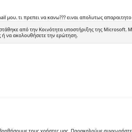
ail μου. τι πρεπει να κανω??? ειναι απολυτως απαραιτητ
τάθηκε από την Κοινότητα υποστήριξης της Microsoft. Μπ
ς ή να ακολουθήσετε την ερώτηση.
βοηθήσουμε τους χρήστες μας. Παρακαλούμε συγχωρήστε