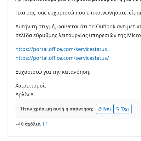
Γεια σας, σας ευχαριστώ που επικοινωνήσατε, είμα
Αυτήν τη στιγμή, φαίνεται ότι το Outlook αντιμετω
σελίδα εύρυθμης λειτουργίας υπηρεσιών της Micro
https://portal.office.com/servicestatus
.
https://portal.office.com/servicestatus/
Ευχαριστώ για την κατανόηση.
Χαιρετισμοί,
Αρλίν Δ.
Ήταν χρήσιμη αυτή η απάντηση;
Ναι
Όχι
0 σχόλια
Κανένα
Αναφορά
σχόλιο