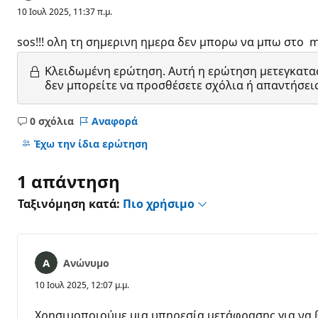
10 Ιουλ 2025, 11:37 π.μ.
sos!!! ολη τη σημερινη ημερα δεν μπορω να μπω στο m
Κλειδωμένη ερώτηση.
Αυτή η ερώτηση μετεγκατασ
δεν μπορείτε να προσθέσετε σχόλια ή απαντήσει
0 σχόλια
Αναφορά
Κανένα
σχόλιο
Έχω την ίδια ερώτηση
1 απάντηση
Ταξινόμηση κατά:
Πιο χρήσιμο
Ανώνυμο
10 Ιουλ 2025, 12:07 μ.μ.
Χρησιμοποιούμε μια υπηρεσία μετάφρασης για να 