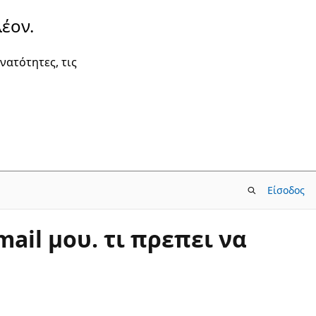
έον.
νατότητες, τις
Είσοδος
ail μου. τι πρεπει να