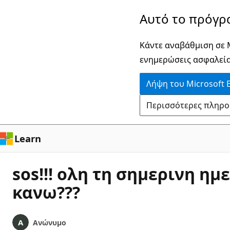
Παράλειψη
Αυτό το πρόγρ
και
μετάβαση
Κάντε αναβάθμιση σε M
στο
ενημερώσεις ασφαλεία
κύριο
Λήψη του Microsoft 
περιεχόμενο
Περισσότερες πληροφο
Learn
sos!!! ολη τη σημερινη η
κανω???
Ανώνυμο