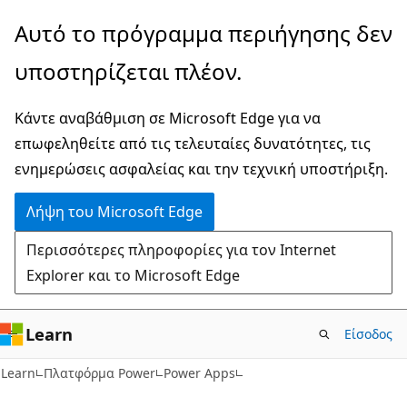
Παράλειψη
Αυτό το πρόγραμμα περιήγησης δεν
και
υποστηρίζεται πλέον.
μετάβαση
στο
Κάντε αναβάθμιση σε Microsoft Edge για να
κύριο
επωφεληθείτε από τις τελευταίες δυνατότητες, τις
περιεχόμενο
ενημερώσεις ασφαλείας και την τεχνική υποστήριξη.
Λήψη του Microsoft Edge
Περισσότερες πληροφορίες για τον Internet
Explorer και το Microsoft Edge
Learn
Είσοδος
Learn
Πλατφόρμα Power
Power Apps