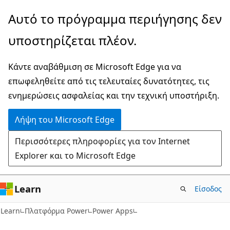
Παράλειψη
Αυτό το πρόγραμμα περιήγησης δεν
και
υποστηρίζεται πλέον.
μετάβαση
στο
Κάντε αναβάθμιση σε Microsoft Edge για να
κύριο
επωφεληθείτε από τις τελευταίες δυνατότητες, τις
περιεχόμενο
ενημερώσεις ασφαλείας και την τεχνική υποστήριξη.
Λήψη του Microsoft Edge
Περισσότερες πληροφορίες για τον Internet
Explorer και το Microsoft Edge
Learn
Είσοδος
Learn
Πλατφόρμα Power
Power Apps