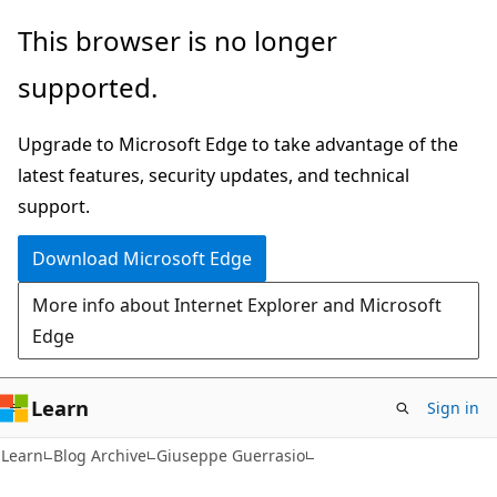
Skip
Skip
This browser is no longer
to
to
supported.
main
Ask
content
Learn
Upgrade to Microsoft Edge to take advantage of the
chat
latest features, security updates, and technical
experience
support.
Download Microsoft Edge
More info about Internet Explorer and Microsoft
Edge
Learn
Sign in
Learn
Blog Archive
Giuseppe Guerrasio