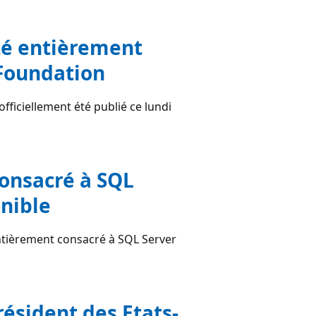
té entièrement
 Foundation
fficiellement été publié ce lundi
onsacré à SQL
nible
ntièrement consacré à SQL Server
ésident des Etats-