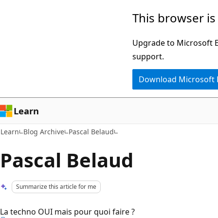
Skip
Skip
This browser is
to
to
main
Ask
Upgrade to Microsoft Ed
content
Learn
support.
chat
Download Microsoft
experience
Learn
Learn
Blog Archive
Pascal Belaud
Pascal Belaud
Summarize this article for me
La techno OUI mais pour quoi faire ?