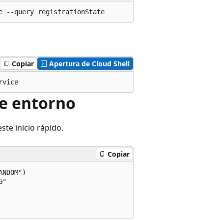
Copiar
Apertura de Cloud Shell
de entorno
ste inicio rápido.
Copiar
NDOM")

"
