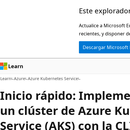
Ir
Este explorador
al
contenido
Actualice a Microsoft E
principal
recientes, y disponer d
Descargar Microsoft
Learn
Learn
Azure
Azure Kubernetes Service
Inicio rápido: Implem
un clúster de Azure K
Service (AKS) con la C