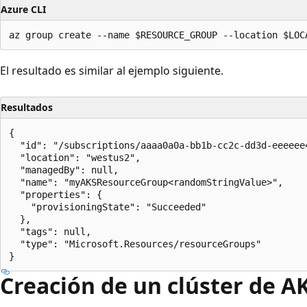
Azure CLI
El resultado es similar al ejemplo siguiente.
Resultados
{

  "id": "/subscriptions/aaaa0a0a-bb1b-cc2c-dd3d-eeeeee
  "location": "westus2",

  "managedBy": null,

  "name": "myAKSResourceGroup<randomStringValue>",

  "properties": {

    "provisioningState": "Succeeded"

  },

  "tags": null,

  "type": "Microsoft.Resources/resourceGroups"

Creación de un clúster de A