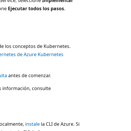
Service, seleccione
Implementar
ione
Ejecutar todos los pasos
.
de los conceptos de Kubernetes.
ernetes de Azure Kubernetes
uita
antes de comenzar.
s información, consulte
 localmente,
instale
la CLI de Azure. Si