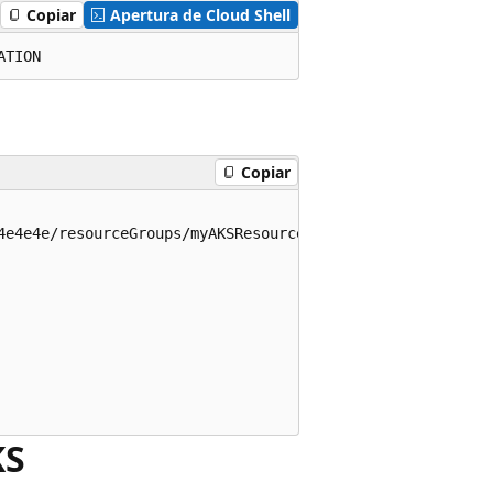
Copiar
Apertura de Cloud Shell
Copiar
4e4e4e/resourceGroups/myAKSResourceGroup<randomStringValu
KS