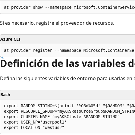
Si es necesario, registre el proveedor de recursos.
Azure CLI
Definición de las variables 
Defina las siguientes variables de entorno para usarlas en e
Bash
export RANDOM_STRING=$(printf '%05d%05d' "$RANDOM" "$RA
export RESOURCE_GROUP="myAKSResourceGroup$RANDOM_STRING
export CLUSTER_NAME="myAKSCluster$RANDOM_STRING"

export USER_NP='userpool1'
