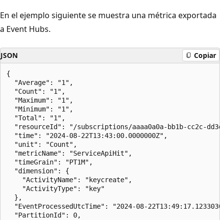
En el ejemplo siguiente se muestra una métrica exportada
a Event Hubs.
JSON
Copiar
{

  "Average": "1",

  "Count": "1",

  "Maximum": "1",

  "Minimum": "1",

  "Total": "1",

  "resourceId": "/subscriptions/aaaa0a0a-bb1b-cc2c-dd3
  "time": "2024-08-22T13:43:00.0000000Z",

  "unit": "Count",

  "metricName": "ServiceApiHit",

  "timeGrain": "PT1M",

  "dimension": {

    "ActivityName": "keycreate",

    "ActivityType": "key"

  },

  "EventProcessedUtcTime": "2024-08-22T13:49:17.1233030
  "PartitionId": 0,
