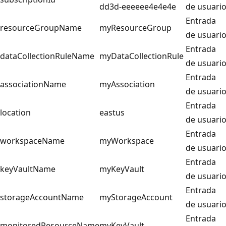
dd3d-eeeeee4e4e4e
de usuari
Entrada
resourceGroupName
myResourceGroup
de usuari
Entrada
dataCollectionRuleName
myDataCollectionRule
de usuari
Entrada
associationName
myAssociation
de usuari
Entrada
location
eastus
de usuari
Entrada
workspaceName
myWorkspace
de usuari
Entrada
keyVaultName
myKeyVault
de usuari
Entrada
storageAccountName
myStorageAccount
de usuari
Entrada
monitoredResourceName
myKeyVault