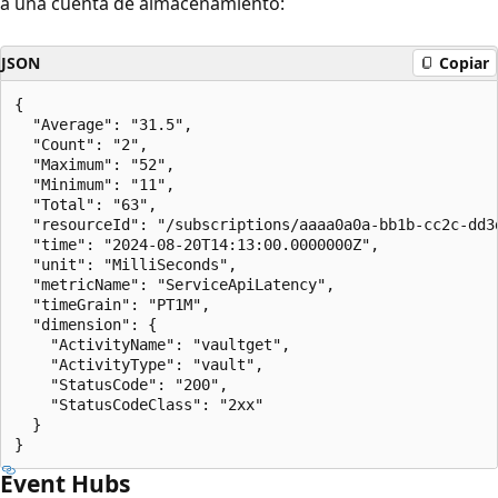
a una cuenta de almacenamiento:
JSON
Copiar
{

  "Average": "31.5",

  "Count": "2",

  "Maximum": "52",

  "Minimum": "11",

  "Total": "63",

  "resourceId": "/subscriptions/aaaa0a0a-bb1b-cc2c-dd3
  "time": "2024-08-20T14:13:00.0000000Z",

  "unit": "MilliSeconds",

  "metricName": "ServiceApiLatency",

  "timeGrain": "PT1M",

  "dimension": {

    "ActivityName": "vaultget",

    "ActivityType": "vault",

    "StatusCode": "200",

    "StatusCodeClass": "2xx"

  }

Event Hubs