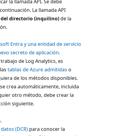
icar la llamada API. Se debe
continuación. La llamada API
 del directorio (inquilino)
de la
ión.
soft Entra y una entidad de servicio
evo secreto de aplicación
.
 trabajo de Log Analytics, es
 las
tablas de Azure admitidas
o
uiera de los métodos disponibles.
R se crea automáticamente, incluida
quier otro método, debe crear la
ción siguiente.
a
.
e datos (DCR)
para conocer la