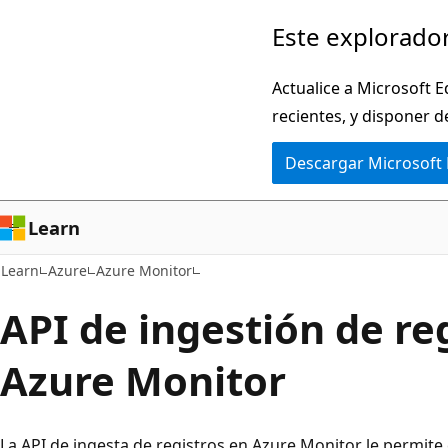
Ir
Este explorador
al
contenido
Actualice a Microsoft E
principal
recientes, y disponer d
Descargar Microsoft
Learn
Learn
Azure
Azure Monitor
API de ingestión de re
Azure Monitor
La API de ingesta de registros en Azure Monitor le permite 