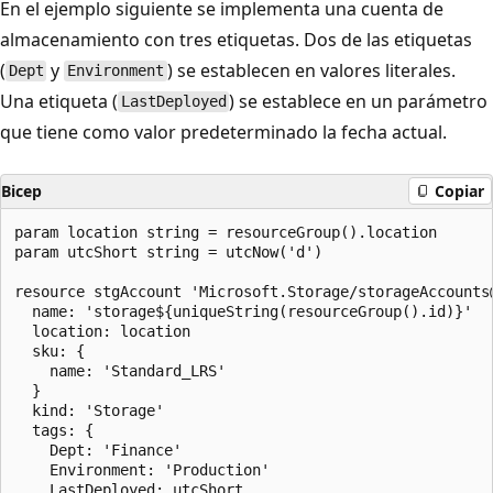
En el ejemplo siguiente se implementa una cuenta de
almacenamiento con tres etiquetas. Dos de las etiquetas
(
y
) se establecen en valores literales.
Dept
Environment
Una etiqueta (
) se establece en un parámetro
LastDeployed
que tiene como valor predeterminado la fecha actual.
Bicep
Copiar
param location string = resourceGroup().location

param utcShort string = utcNow('d')

resource stgAccount 'Microsoft.Storage/storageAccounts@
  name: 'storage${uniqueString(resourceGroup().id)}'

  location: location

  sku: {

    name: 'Standard_LRS'

  }

  kind: 'Storage'

  tags: {

    Dept: 'Finance'

    Environment: 'Production'

    LastDeployed: utcShort
