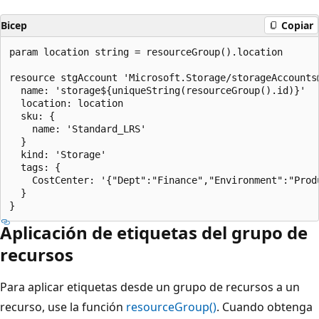
Bicep
Copiar
param location string = resourceGroup().location

resource stgAccount 'Microsoft.Storage/storageAccounts@
  name: 'storage${uniqueString(resourceGroup().id)}'

  location: location

  sku: {

    name: 'Standard_LRS'

  }

  kind: 'Storage'

  tags: {

    CostCenter: '{"Dept":"Finance","Environment":"Produ
  }

Aplicación de etiquetas del grupo de
recursos
Para aplicar etiquetas desde un grupo de recursos a un
recurso, use la función
resourceGroup()
. Cuando obtenga