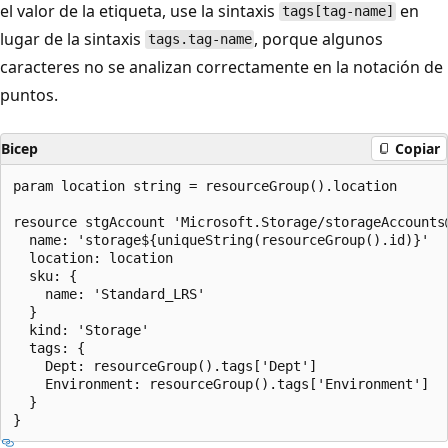
el valor de la etiqueta, use la sintaxis
en
tags[tag-name]
lugar de la sintaxis
, porque algunos
tags.tag-name
caracteres no se analizan correctamente en la notación de
puntos.
Bicep
Copiar
param location string = resourceGroup().location

resource stgAccount 'Microsoft.Storage/storageAccounts@
  name: 'storage${uniqueString(resourceGroup().id)}'

  location: location

  sku: {

    name: 'Standard_LRS'

  }

  kind: 'Storage'

  tags: {

    Dept: resourceGroup().tags['Dept']

    Environment: resourceGroup().tags['Environment']

  }
