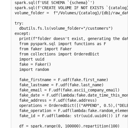
spark.sql(f'USE SCHEMA `{schema}`')

spark.sql(f'CREATE VOLUME IF NOT EXISTS `{catalog}
volume_folder =  f"/Volumes/{catalog}/{db}/raw_dat
try:

  dbutils.fs.ls(volume_folder+"/customers")

except:

  print(f"folder doesn't exist, generating the dat
  from pyspark.sql import functions as F

  from faker import Faker

  from collections import OrderedDict

  import uuid

  fake = Faker()

  import random

  fake_firstname = F.udf(fake.first_name)

  fake_lastname = F.udf(fake.last_name)

  fake_email = F.udf(fake.ascii_company_email)

  fake_date = F.udf(lambda:fake.date_time_this_mon
  fake_address = F.udf(fake.address)

  operations = OrderedDict([("APPEND", 0.5),("DELE
  fake_operation = F.udf(lambda:fake.random_elemen
  fake_id = F.udf(lambda: str(uuid.uuid4()) if ran
  df = spark.range(0, 100000).repartition(100)
