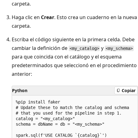
carpeta.
Haga clic en
Crear
. Esto crea un cuaderno en la nueva
carpeta.
Escriba el código siguiente en la primera celda. Debe
cambiar la definición de
y
<my_catalog>
<my_schema>
para que coincida con el catálogo y el esquema
predeterminados que seleccionó en el procedimiento
anterior:
Python
Copiar
%pip install faker

# Update these to match the catalog and schema

# that you used for the pipeline in step 1.

catalog = "<my_catalog>"

schema = dbName = db = "<my_schema>"

spark.sql(f'USE CATALOG `{catalog}`')
