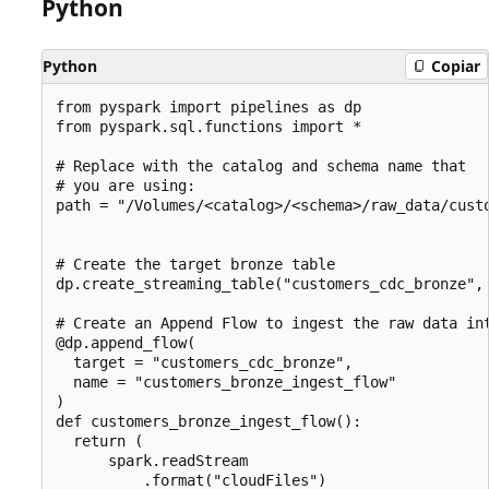
Python
Python
Copiar
from pyspark import pipelines as dp

from pyspark.sql.functions import *

# Replace with the catalog and schema name that

# you are using:

path = "/Volumes/<catalog>/<schema>/raw_data/custo
# Create the target bronze table

dp.create_streaming_table("customers_cdc_bronze",
# Create an Append Flow to ingest the raw data int
@dp.append_flow(

  target = "customers_cdc_bronze",

  name = "customers_bronze_ingest_flow"

)

def customers_bronze_ingest_flow():

  return (

      spark.readStream

          .format("cloudFiles")
