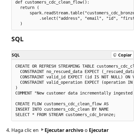
def customers_cdc_clean_flow():

  return (

      spark.readStream.table("customers_cdc_bronze
          .select("address", "email", "id", "first
SQL
SQL
Copiar
CREATE OR REFRESH STREAMING TABLE customers_cdc_cl
  CONSTRAINT no_rescued_data EXPECT (_rescued_data
  CONSTRAINT valid_id EXPECT (id IS NOT NULL) ON V
  CONSTRAINT valid_operation EXPECT (operation IN 
)

COMMENT "New customer data incrementally ingested 
CREATE FLOW customers_cdc_clean_flow AS

INSERT INTO customers_cdc_clean BY NAME

Haga clic en
Ejecutar archivo
o
Ejecutar