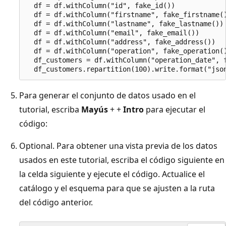
  df = df.withColumn("id", fake_id())

  df = df.withColumn("firstname", fake_firstname()
  df = df.withColumn("lastname", fake_lastname())

  df = df.withColumn("email", fake_email())

  df = df.withColumn("address", fake_address())

  df = df.withColumn("operation", fake_operation()
  df_customers = df.withColumn("operation_date", f
Para generar el conjunto de datos usado en el
tutorial, escriba
Mayús
+ +
Intro
para ejecutar el
código:
Optional. Para obtener una vista previa de los datos
usados en este tutorial, escriba el código siguiente en
la celda siguiente y ejecute el código. Actualice el
catálogo y el esquema para que se ajusten a la ruta
del código anterior.