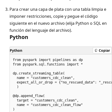
Para crear una capa de plata con una tabla limpia e
imponer restricciones, copie y pegue el código
siguiente en el nuevo archivo (elija Python o SQL en
función del lenguaje del archivo).
Python
Python
Copiar
from pyspark import pipelines as dp

from pyspark.sql.functions import *

dp.create_streaming_table(

  name = "customers_cdc_clean",

  expect_all_or_drop = {"no_rescued_data": "_resc
  )

@dp.append_flow(

  target = "customers_cdc_clean",

  name = "customers_cdc_clean_flow"

)
