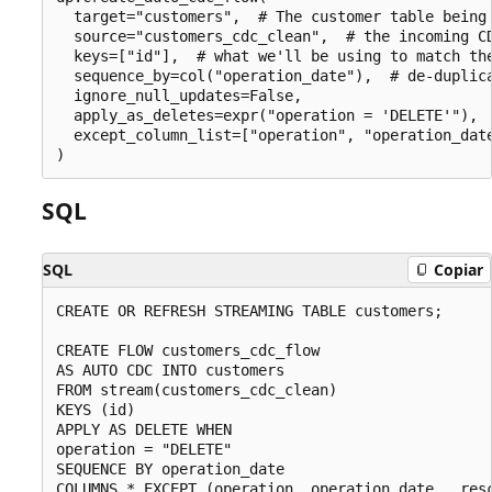
  target="customers",  # The customer table being 
  source="customers_cdc_clean",  # the incoming CD
  keys=["id"],  # what we'll be using to match the
  sequence_by=col("operation_date"),  # de-duplica
  ignore_null_updates=False,

  apply_as_deletes=expr("operation = 'DELETE'"),  
  except_column_list=["operation", "operation_date
SQL
SQL
Copiar
CREATE OR REFRESH STREAMING TABLE customers;

CREATE FLOW customers_cdc_flow

AS AUTO CDC INTO customers

FROM stream(customers_cdc_clean)

KEYS (id)

APPLY AS DELETE WHEN

operation = "DELETE"

SEQUENCE BY operation_date

COLUMNS * EXCEPT (operation, operation_date, _resc