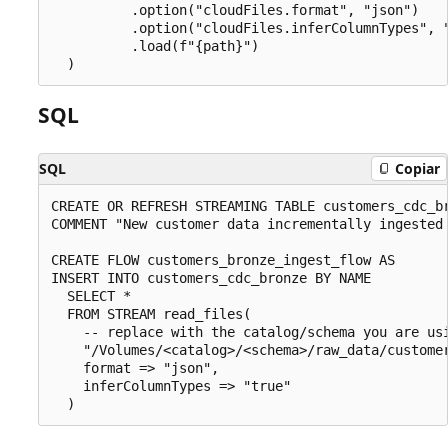
          .option("cloudFiles.format", "json")

          .option("cloudFiles.inferColumnTypes", "
          .load(f"{path}")

SQL
SQL
Copiar
CREATE OR REFRESH STREAMING TABLE customers_cdc_br
COMMENT "New customer data incrementally ingested 
CREATE FLOW customers_bronze_ingest_flow AS

INSERT INTO customers_cdc_bronze BY NAME

  SELECT *

  FROM STREAM read_files(

    -- replace with the catalog/schema you are usi
    "/Volumes/<catalog>/<schema>/raw_data/customer
    format => "json",

    inferColumnTypes => "true"
