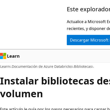
Ir
Este explorador
al
contenido
Actualice a Microsoft E
principal
recientes, y disponer d
Descargar Microsoft
Learn
Learn
Documentación de Azure Databricks
Bibliotecas
Instalar bibliotecas d
volumen
Este artículo le guía por los pasos necesarios para cargar b