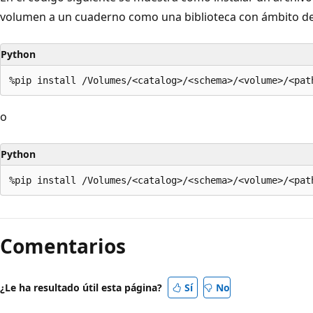
volumen a un cuaderno como una biblioteca con ámbito d
Python
o
Python
Comentarios
¿Le ha resultado útil esta página?
Sí
No