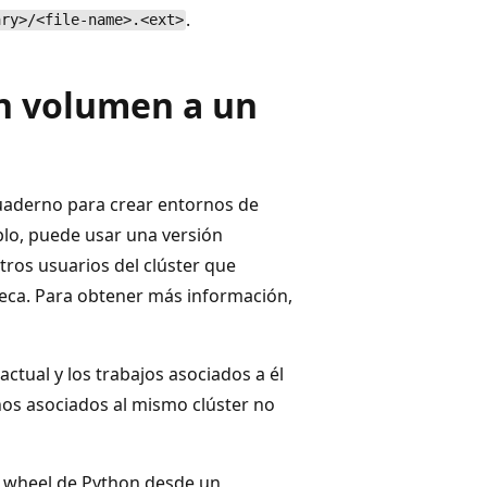
.
ary>/<file-name>.<ext>
un volumen a un
cuaderno para crear entornos de
plo, puede usar una versión
otros usuarios del clúster que
teca. Para obtener más información,
actual y los trabajos asociados a él
rnos asociados al mismo clúster no
o wheel de Python desde un