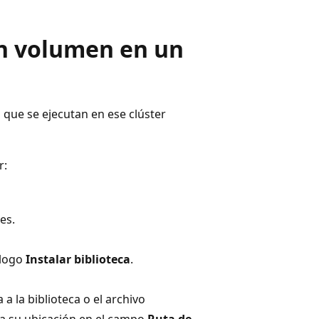
un volumen en un
s que se ejecutan en ese clúster
r:
es.
álogo
Instalar biblioteca
.
 a la biblioteca o el archivo
ba su ubicación en el campo
Ruta de