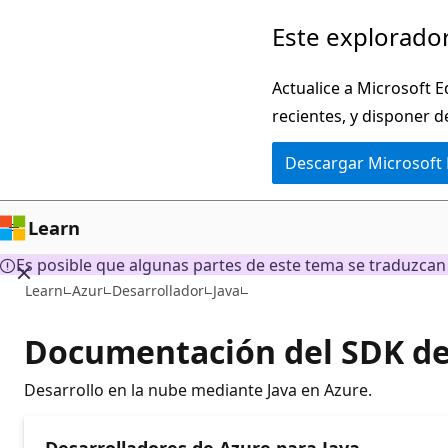
Ir
Este explorador
al
contenido
Actualice a Microsoft E
principal
recientes, y disponer d
Descargar Microsoft
Learn
Es posible que algunas partes de este tema se traduzca
Learn
Azur
Desarrollador
Java
Documentación del SDK de
Desarrollo en la nube mediante Java en Azure.
Desarrolladores de Azure para Java