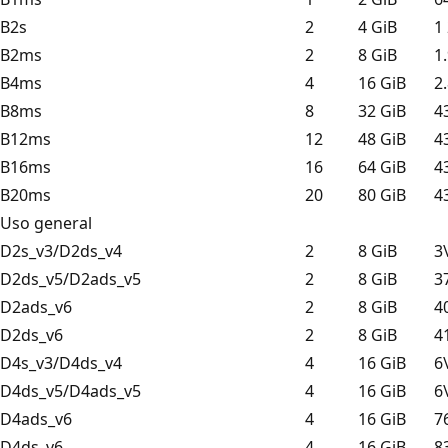
B2s
2
4 GiB
1
B2ms
2
8 GiB
1
B4ms
4
16 GiB
2
B8ms
8
32 GiB
4
B12ms
12
48 GiB
4
B16ms
16
64 GiB
4
B20ms
20
80 GiB
4
Uso general
D2s_v3/D2ds_v4
2
8 GiB
3
D2ds_v5/D2ads_v5
2
8 GiB
3
D2ads_v6
2
8 GiB
4
D2ds_v6
2
8 GiB
4
D4s_v3/D4ds_v4
4
16 GiB
6
D4ds_v5/D4ads_v5
4
16 GiB
6
D4ads_v6
4
16 GiB
7
D4ds_v6
4
16 GiB
8