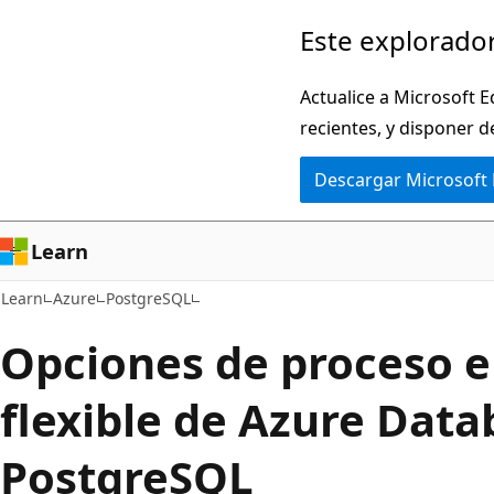
Ir
Este explorador
al
contenido
Actualice a Microsoft E
principal
recientes, y disponer d
Descargar Microsoft
Learn
Learn
Azure
PostgreSQL
Opciones de proceso en
flexible de Azure Data
PostgreSQL