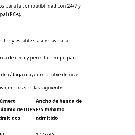
s para la compatibilidad con 24/7 y
pal (RCA).
tor y establezca alertas para
erca de cero y permita tiempo para
 de ráfaga mayor o cambie de nivel.
isponibles son las siguientes:
úmero
Ancho de banda de
áximo de IOPS
E/S máximo
dmitidos
admitido
40
10 MiB/s