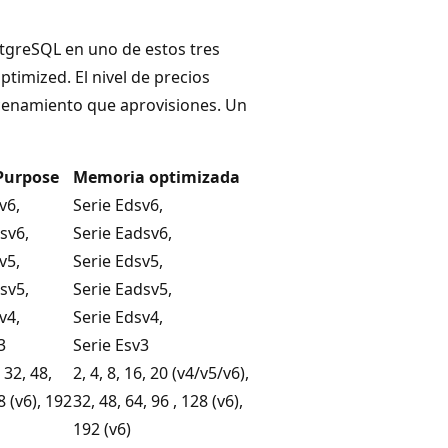
stgreSQL en uno de estos tres
timized. El nivel de precios
cenamiento que aprovisiones. Un
Purpose
Memoria optimizada
v6,
Serie Edsv6,
sv6,
Serie Eadsv6,
v5,
Serie Edsv5,
sv5,
Serie Eadsv5,
v4,
Serie Edsv4,
3
Serie Esv3
, 32, 48,
2, 4, 8, 16, 20 (v4/v5/v6),
8 (v6), 192
32, 48, 64, 96 , 128 (v6),
192 (v6)