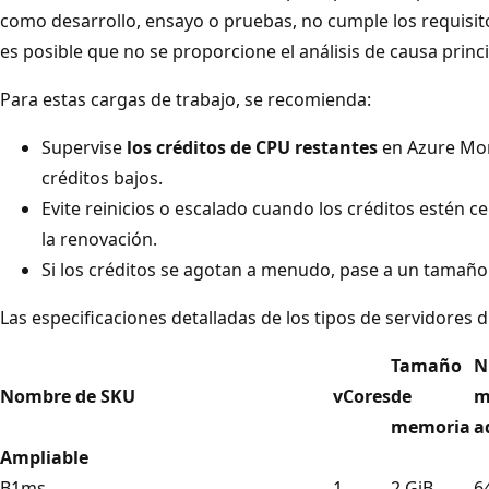
como desarrollo, ensayo o pruebas, no cumple los requisito
es posible que no se proporcione el análisis de causa princi
Para estas cargas de trabajo, se recomienda:
Supervise
los créditos de CPU restantes
en Azure Moni
créditos bajos.
Evite reinicios o escalado cuando los créditos estén c
la renovación.
Si los créditos se agotan a menudo, pase a un tamaño
Las especificaciones detalladas de los tipos de servidores d
Tamaño
N
Nombre de SKU
vCores
de
m
memoria
a
Ampliable
B1ms
1
2 GiB
6