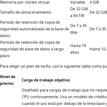
Memoria por núcleo virtual
Variable
4 GiB
De 32 GiB
Tamaño de almacenamiento
De 32 GiB
a 64 TiB
Período de retención de copia de
De 7 a 35
seguridad automatizada de la base de
De 7 a 35
días
datos
Período de retención de copia de
Hasta 10
seguridad de base de datos a largo
Hasta 10
años
plazo
Para elegir un plan de tarifa, use la siguiente tabla como p
Nivel de
Carga de trabajo objetivo
precios
Diseñado para cargas de trabajo que no requi
CPU continuamente. Usa un modelo de crédito 
cuando el uso está por debajo de la línea bas