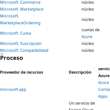
Microsoft. Commerce
núcleo
Microsoft. Marketplace
núcleo
Microsoft.
núcleo
MarketplaceOrdering
cuotas de
Microsoft. Cuota
Azure
Microsoft. Suscripción
núcleo
Microsoft. Compatibilidad
núcleo
Proceso
servic
Proveedor de recursos
Descripción
Azure
Azure
microsoft.app
Conta
Apps
Un servicio de
Spring Cloud