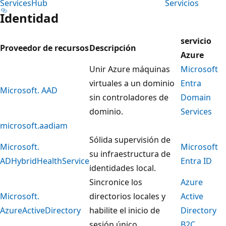
ServicesHub
Servicios
Identidad
servicio
Proveedor de recursos
Descripción
Azure
Unir Azure máquinas
Microsoft
virtuales a un dominio
Entra
Microsoft. AAD
sin controladores de
Domain
dominio.
Services
microsoft.aadiam
Sólida supervisión de
Microsoft.
Microsoft
su infraestructura de
ADHybridHealthService
Entra ID
identidades local.
Sincronice los
Azure
Microsoft.
directorios locales y
Active
AzureActiveDirectory
habilite el inicio de
Directory
sesión único.
B2C