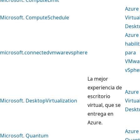
Azure
Microsoft. ComputeSchedule
Virtua
Deskt
Azure
habili
microsoft.connectedvmwarevsphere
para
VMwa
vSphe
La mejor
experiencia de
Azure
escritorio
Microsoft. DesktopVirtualization
Virtua
virtual, que se
Deskt
entrega en
Azure.
Azure
Microsoft. Quantum
Quan