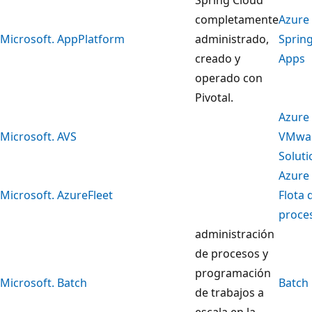
completamente
Azure
Microsoft. AppPlatform
administrado,
Sprin
creado y
Apps
operado con
Pivotal.
Azure
Microsoft. AVS
VMwa
Soluti
Azure
Microsoft. AzureFleet
Flota 
proce
administración
de procesos y
programación
Microsoft. Batch
Batch
de trabajos a
escala en la