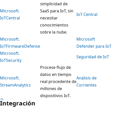
simplicidad de
Microsoft.
SaaS para IoT, sin
IoT Central
IoTCentral
necesitar
conocimientos
sobre la nube.
Microsoft.
Microsoft
IoTFirmwareDefense
Defender para IoT
Microsoft.
Seguridad de IoT
IoTSecurity
Procese flujo de
datos en tiempo
Microsoft.
Análisis de
real procedente de
StreamAnalytics
Corrientes
millones de
dispositivos IoT.
Integración