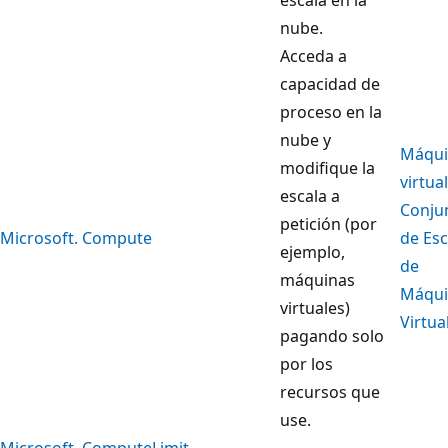
nube.
Acceda a
capacidad de
proceso en la
nube y
Máqui
modifique la
virtua
escala a
Conju
petición (por
Microsoft. Compute
de Esc
ejemplo,
de
máquinas
Máqui
virtuales)
Virtua
pagando solo
por los
recursos que
use.
Microsoft. ComputeLimit