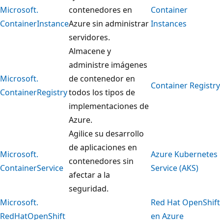
Microsoft.
contenedores en
Container
ContainerInstance
Azure sin administrar
Instances
servidores.
Almacene y
administre imágenes
Microsoft.
de contenedor en
Container Registry
ContainerRegistry
todos los tipos de
implementaciones de
Azure.
Agilice su desarrollo
de aplicaciones en
Microsoft.
Azure Kubernetes
contenedores sin
ContainerService
Service (AKS)
afectar a la
seguridad.
Microsoft.
Red Hat OpenShift
RedHatOpenShift
en Azure