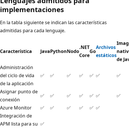
Lenguajes admitidos para
implementaciones
En la tabla siguiente se indican las características
admitidas para cada lenguaje.
Imag
.NET
Archivos
Característica
Java
Python
Nodo
Go
nati
Core
estáticos
de Ja
Administración
del ciclo de vida
✅
✅
✅
✅
✅
✅
✅
de la aplicación
Asignar punto de
✅
✅
✅
✅
✅
✅
✅
conexión
Azure Monitor
✅
✅
✅
✅
✅
✅
Integración de
APM lista para su
✅