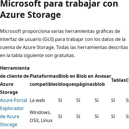
Microsoft para trabajar con
Azure Storage
Microsoft proporciona varias herramientas gráficas de
interfaz de usuario (GUI) para trabajar con los datos de la
cuenta de Azure Storage. Todas las herramientas descritas
en la tabla siguiente son gratuitas.
Herramienta
de cliente de
Plataformas
Blob en
Blob en
Anexar
Tablas
C
Azure
compatibles
bloques
páginas
blob
Storage
Azure Portal
La web
Sí
Sí
Sí
Sí
S
Explorador
Windows,
de Azure
Sí
Sí
Sí
Sí
S
OSX, Linux
Storage