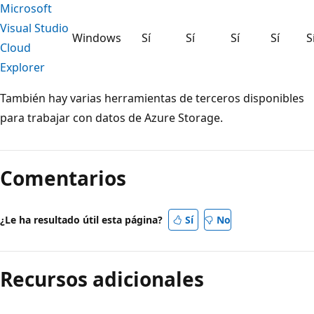
Microsoft
Visual Studio
Windows
Sí
Sí
Sí
Sí
S
Cloud
Explorer
También hay varias herramientas de terceros disponibles
para trabajar con datos de Azure Storage.
Modo
de
Comentarios
lectura
deshabilitado
¿Le ha resultado útil esta página?
Sí
No
Recursos adicionales