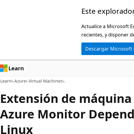
Ir
Este explorador
al
contenido
Actualice a Microsoft E
principal
recientes, y disponer d
Descargar Microsoft
Learn
Learn
Azure
Virtual Machines
Extensión de máquina 
Azure Monitor Depend
Linux