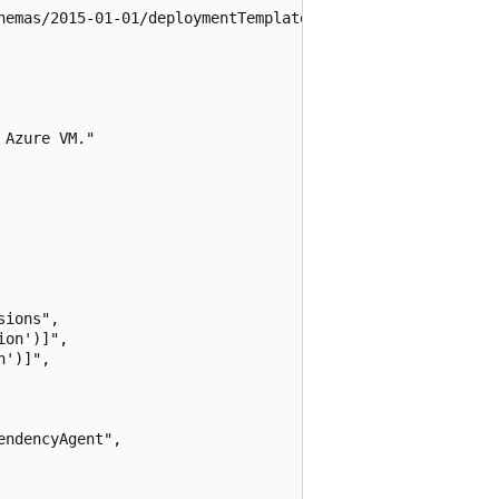
hemas/2015-01-01/deploymentTemplate.json#",

Azure VM."

ions",

on')]",

')]",

ndencyAgent",
