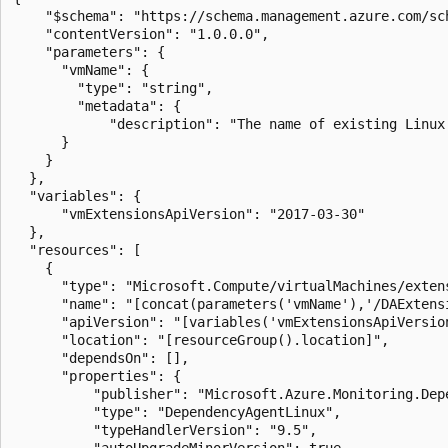
    "$schema": "https://schema.management.azure.com/sc
    "contentVersion": "1.0.0.0",

    "parameters": {

      "vmName": {

        "type": "string",

        "metadata": {

            "description": "The name of existing Linux 
      }

    }

  },

  "variables": {

      "vmExtensionsApiVersion": "2017-03-30"

  },

  "resources": [

    {

      "type": "Microsoft.Compute/virtualMachines/extens
      "name": "[concat(parameters('vmName'),'/DAExtensi
      "apiVersion": "[variables('vmExtensionsApiVersion
      "location": "[resourceGroup().location]",

      "dependsOn": [],

      "properties": {

          "publisher": "Microsoft.Azure.Monitoring.Depe
          "type": "DependencyAgentLinux",

          "typeHandlerVersion": "9.5",

          "autoUpgradeMinorVersion": true,
