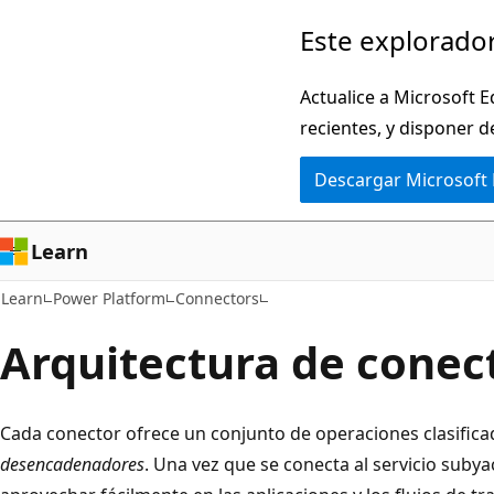
Ir
Este explorador
al
contenido
Actualice a Microsoft E
principal
recientes, y disponer d
Descargar Microsoft
Learn
Learn
Power Platform
Connectors
Arquitectura de conec
Cada conector ofrece un conjunto de operaciones clasifi
desencadenadores
. Una vez que se conecta al servicio suby