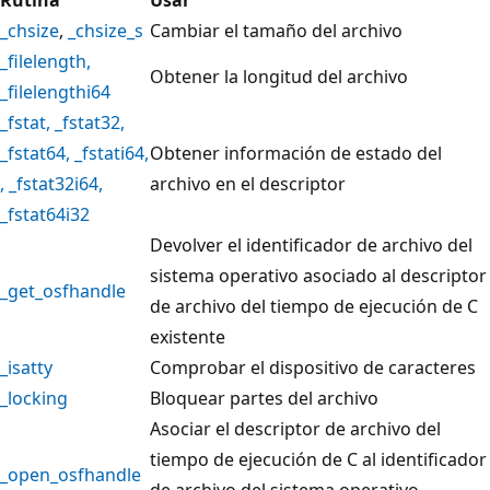
_chsize
,
_chsize_s
Cambiar el tamaño del archivo
_filelength
,
Obtener la longitud del archivo
_filelengthi64
_fstat
,
_fstat32
,
_fstat64
,
_fstati64
,
Obtener información de estado del
,
_fstat32i64
,
archivo en el descriptor
_fstat64i32
Devolver el identificador de archivo del
sistema operativo asociado al descriptor
_get_osfhandle
de archivo del tiempo de ejecución de C
existente
_isatty
Comprobar el dispositivo de caracteres
_locking
Bloquear partes del archivo
Asociar el descriptor de archivo del
tiempo de ejecución de C al identificador
_open_osfhandle
de archivo del sistema operativo