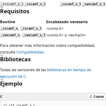
_tcscanf_s_l
_cscanf_s_l
_cscanf_s_l
_cwscanf_s_l
Requisitos
Routine
Encabezado necesario
,
<conio.h>
_cscanf_s
_cscanf_s_l
,
<conio.h> o <wchar.h>
_cwscanf_s
_cwscanf_s_l
Para obtener más información sobre compatibilidad,
consulte
Compatibilidad
.
Bibliotecas
Todas las versiones de las
bibliotecas en tiempo de
ejecución de C
.
Ejemplo
C
Copiar
// crt_cscanf_s.c
