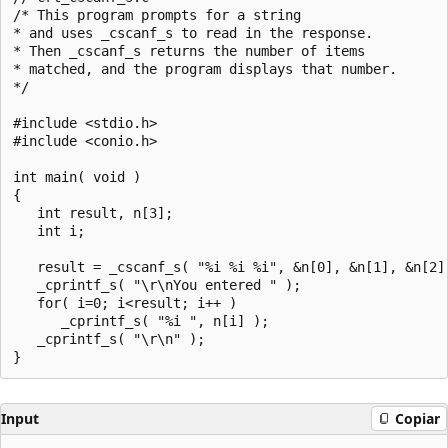
/* This program prompts for a string

* and uses _cscanf_s to read in the response.

* Then _cscanf_s returns the number of items

* matched, and the program displays that number.

*/

#include <stdio.h>

#include <conio.h>

int main( void )

{

   int result, n[3];

   int i;

   result = _cscanf_s( "%i %i %i", &n[0], &n[1], &n[2] 
   _cprintf_s( "\r\nYou entered " );

   for( i=0; i<result; i++ )

      _cprintf_s( "%i ", n[i] );

   _cprintf_s( "\r\n" );

Input
Copiar