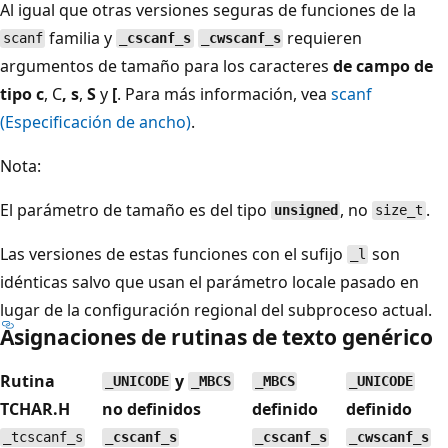
Al igual que otras versiones seguras de funciones de la
familia y
requieren
scanf
_cscanf_s
_cwscanf_s
argumentos de tamaño para los caracteres
de campo de
tipo c
, C
,
s
,
S
y
[
. Para más información, vea
scanf
(Especificación de ancho)
.
Nota:
El parámetro de tamaño es del tipo
, no
.
unsigned
size_t
Las versiones de estas funciones con el sufijo
son
_l
idénticas salvo que usan el parámetro locale pasado en
lugar de la configuración regional del subproceso actual.
Asignaciones de rutinas de texto genérico
Rutina
y
_UNICODE
_MBCS
_MBCS
_UNICODE
TCHAR.H
no definidos
definido
definido
_tcscanf_s
_cscanf_s
_cscanf_s
_cwscanf_s