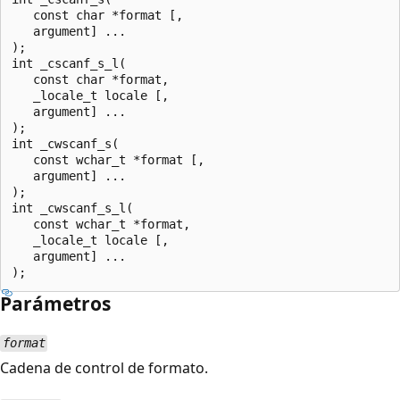
   const char *format [,

   argument] ...

);

int _cscanf_s_l(

   const char *format,

   _locale_t locale [,

   argument] ...

);

int _cwscanf_s(

   const wchar_t *format [,

   argument] ...

);

int _cwscanf_s_l(

   const wchar_t *format,

   _locale_t locale [,

   argument] ...

Parámetros
format
Cadena de control de formato.