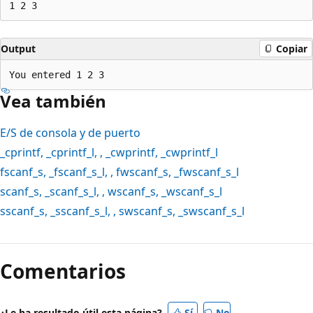
Output
Copiar
Vea también
E/S de consola y de puerto
_cprintf
,
_cprintf_l
, ,
_cwprintf
,
_cwprintf_l
fscanf_s
,
_fscanf_s_l
, ,
fwscanf_s
,
_fwscanf_s_l
scanf_s
,
_scanf_s_l
, ,
wscanf_s
,
_wscanf_s_l
sscanf_s
,
_sscanf_s_l
, ,
swscanf_s
,
_swscanf_s_l
Comentarios
¿Le ha resultado útil esta página?
Sí
No